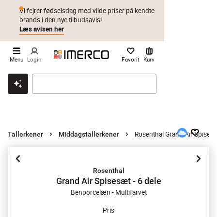
Vi fejrer fødselsdag med vilde priser på kendte
brands i den nye tilbudsavis!
Læs avisen her
Menu
Login
Favorit
Kurv
Klik & hent
Byt i 1 år
Prismatch
Rosenthal Grand Air Spisesæ
Tallerkener
Middagstallerkener
Rosenthal
Grand Air Spisesæt - 6 dele
Benporcelæn - Multifarvet
Pris