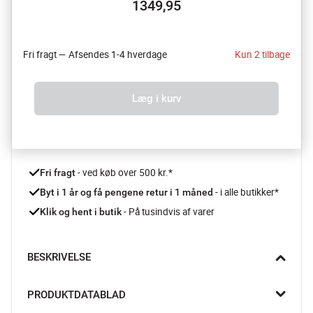
1349,95
Fri fragt — Afsendes 1-4 hverdage
Kun 2 tilbage
Læg i kurv
 - ved køb over 500 kr.*
Fri fragt
- i alle butikker*
Byt i 1 år og få pengene retur i 1 måned 
 - På tusindvis af varer
Klik og hent i butik
BESKRIVELSE
Skab mindeværdige middage i sommerhuset med Grand Air 
PRODUKTDATABLAD
spisesæt fra Rosenthal. Med tallerkner og kopper til 2 personer 
kan du gøre kæreste-weekenden endnu mere romantisk, takket 