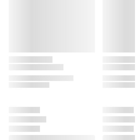
Swedish Grace stellet i et bredt udvalg af farver, der giver 
mulighed for uendelige kombinationsmuligheder.

Louise Adelborg

Rörstrands 'grand old lady' Louise Adelborg producerede flere 
smukke ikoniske mønstre frem til sin død i 1971. Hendes stel 
Swedish Grace er blevet beundret og elsket af hele verden, og 
det tidløse design og den efterfølgende tilføjelse af smukke 
farver, giver et nutidigt og moderne tag på stellet. Swedish 
Grace er et bevis på, at godt design aldrig går af mode.