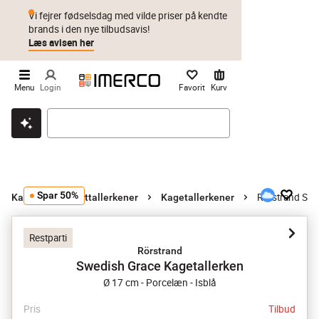
Vi fejrer fødselsdag med vilde priser på kendte
brands i den nye tilbudsavis!
Læs avisen her
Menu
Login
Favorit
Kurv
Klik & hent
Byt i 1 år
Prismatch
Spar 50%
Rörstrand Swe
Kage- og desserttallerkener
Kagetallerkener
Restparti
Rörstrand
Swedish Grace Kagetallerken
Ø 17 cm - Porcelæn - Isblå
Pris
Tilbud