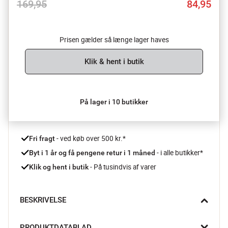
169,95
84,95
Prisen gælder så længe lager haves
Klik & hent i butik
På lager i 10 butikker
 - ved køb over 500 kr.*
Fri fragt
- i alle butikker*
Byt i 1 år og få pengene retur i 1 måned 
 - På tusindvis af varer
Klik og hent i butik
BESKRIVELSE
En Swedish Grace kagetallerken fra Rörstrand er både god på 
PRODUKTDATABLAD