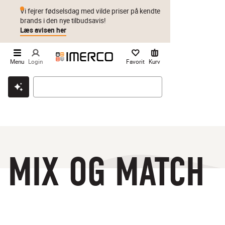
Vi fejrer fødselsdag med vilde priser på kendte
brands i den nye tilbudsavis!
Læs avisen her
Menu
Login
Favorit
Kurv
Klik & hent
Byt i 1 år
Prismatch
MIX OG MATCH