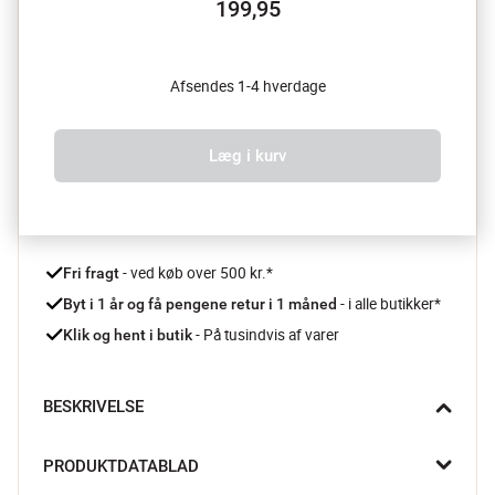
199,95
Afsendes 1-4 hverdage
Læg i kurv
 - ved køb over 500 kr.*
Fri fragt
- i alle butikker*
Byt i 1 år og få pengene retur i 1 måned 
 - På tusindvis af varer
Klik og hent i butik
BESKRIVELSE
Lad den charmerende Burne Lysestage fra Creative Collection 
PRODUKTDATABLAD
bringe et smil ind i dit hjem. Dette legesyge sæt af to 
fiskelysestager, i skønne grønne og beige nuancer, tilføjer et 