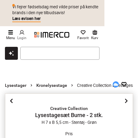
Vi fejrer fødselsdag med vilde priser på kendte
brands i den nye tilbudsavis!
Læs avisen her
Menu
Login
Favorit
Kurv
Klik & hent
Byt i 1 år
Prismatch
Creative Collection Lysestagesæt 
Lysestager
Kronelysestage
Creative Collection
Lysestagesæt Burne - 2 stk.
H 7 x B 5,5 cm - Stentøj - Grøn
Pris