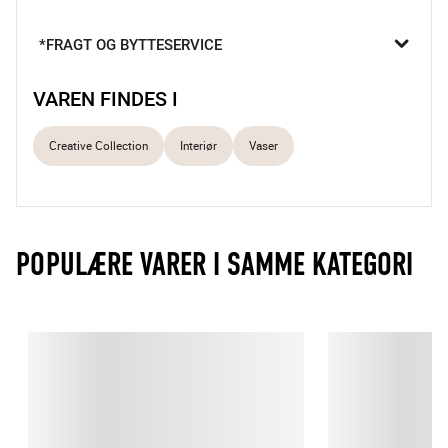
både med en enkel buket, tørrede grene eller helt for sig selv 
som et dekorativt statement.

*FRAGT OG BYTTESERVICE
Mundblæst glas
Skulpturel form
VAREN FINDES I
Et blikfang i indretningen
Creative Collection
Interiør
Vaser
POPULÆRE VARER I SAMME KATEGORI