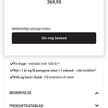
369,95
Midlertidligt udsolgt online
Giv mig besked
 - ved køb over 500 kr.*
Fri fragt
- i alle butikker*
Byt i 1 år og få pengene retur i 1 måned 
 - På tusindvis af varer
Klik og hent i butik
BESKRIVELSE
Limone vasen fra Creative Collection spreder varme og liv i 
PRODUKTDATABLAD
rummet med sit solgule glas og organiske former. Den står flot 