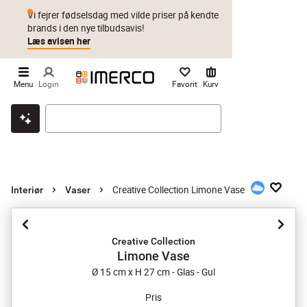
Vi fejrer fødselsdag med vilde priser på kendte
brands i den nye tilbudsavis!
Læs avisen her
Menu
Login
Favorit
Kurv
Klik & hent
Byt i 1 år
Prismatch
Creative Collection Limone Vase
Interiør
Vaser
Creative Collection
Limone Vase
Ø 15 cm x H 27 cm - Glas - Gul
Pris