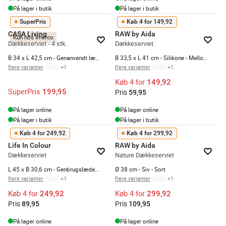
På lager i butik
På lager i butik
SuperPris
Køb 4 for 149,92
CASA Living
RAW by Aida
Kun hos Imerco
Dækkeserviet - 4 stk.
Dækkeserviet
B 34 x L 42,5 cm - Genanvendt læder - Cognac
B 33,5 x L 41 cm - Silikone - Mellow
flere varianter
+
1
flere varianter
+
1
Køb 4 for
149,92
SuperPris
199,95
Pris
59,95
På lager online
På lager online
På lager i butik
På lager i butik
Køb 4 for 249,92
Køb 4 for 299,92
Life In Colour
RAW by Aida
Dækkeserviet
Nature Dækkeserviet
L 45 x B 30,6 cm - Genbrugslæder - Olive
Ø 38 cm - Siv - Sort
flere varianter
+
1
flere varianter
+
1
Køb 4 for
Køb 4 for
249,92
299,92
Pris
Pris
89,95
109,95
På lager online
På lager online