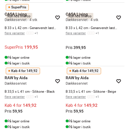
SuperPris
CASA Living
CASA Living
Kun hos Imerco
Kun hos Imerco
Dækkeserviet - 4 stk
Dækkeserviet - 4 stk
B 33 x L 42 cm - Genanvendt læder - Mosgrøn
B 33 x L 42 cm - Genanvendt læder - Lysegrå
flere varianter
+
1
flere varianter
+
1
SuperPris
199,95
Pris
399,95
På lager online
På lager online
På lager i butik
På lager i butik
Køb 4 for 149,92
Køb 4 for 149,92
RAW by Aida
RAW by Aida
Dækkeserviet
Dækkeserviet
B 33,5 x L 41 cm - Silikone - Black
B 33,5 x L 41 cm - Silikone - Beige
flere varianter
+
1
flere varianter
+
1
Køb 4 for
Køb 4 for
149,92
149,92
Pris
Pris
59,95
59,95
På lager online
På lager online
På lager i butik
På lager i butik