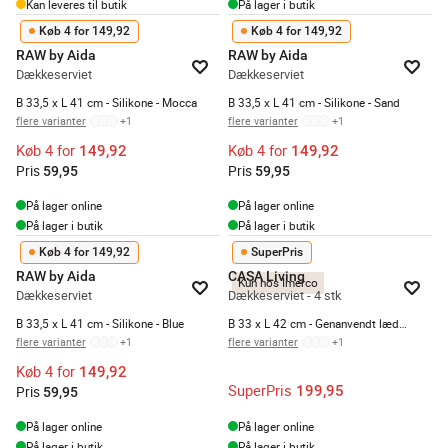
Kan leveres til butik
På lager i butik
Køb 4 for 149,92
Køb 4 for 149,92
RAW by Aida
RAW by Aida
Dækkeserviet
Dækkeserviet
B 33,5 x L 41 cm - Silikone - Mocca
B 33,5 x L 41 cm - Silikone - Sand
flere varianter
+
1
flere varianter
+
1
Køb 4 for
Køb 4 for
149,92
149,92
Pris
Pris
59,95
59,95
På lager online
På lager online
På lager i butik
På lager i butik
Køb 4 for 149,92
SuperPris
RAW by Aida
CASA Living
Kun hos Imerco
Dækkeserviet
Dækkeserviet - 4 stk
B 33,5 x L 41 cm - Silikone - Blue
B 33 x L 42 cm - Genanvendt læder - Cognac
flere varianter
+
1
flere varianter
+
1
Køb 4 for
149,92
SuperPris
199,95
Pris
59,95
På lager online
På lager online
På lager i butik
På lager i butik