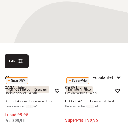
Filter
Popularitet
247
varer
Spar 75%
SuperPris
CASA Living
CASA Living
Kun hos Imerco
Restparti
Kun hos Imerco
Dækkeserviet - 4 stk
Dækkeserviet - 4 stk
B 33 x L 42 cm - Genanvendt læder - Mørkebrun
B 33 x L 42 cm - Genanvendt læder - Sort
flere varianter
+
1
flere varianter
+
1
Tilbud
99,95
SuperPris
199,95
Pris
399,95