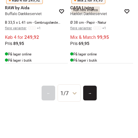
Køb 4 for 249,92
Mix 2 for 99,95
RAW by Aida
CASA Living
Kun hos Imerco
Buffalo Dækkeserviet
Hæklet Dækkeserviet
B 33,5 x L 41 cm - Genbrugslæder - Dusty rose
Ø 38 cm - Papir - Natur
flere varianter
+
1
flere varianter
+
1
Køb 4 for
Mix & Match
249,92
99,95
Pris
Pris
89,95
69,95
På lager online
På lager online
På lager i butik
På lager i butik
1/7
←
→