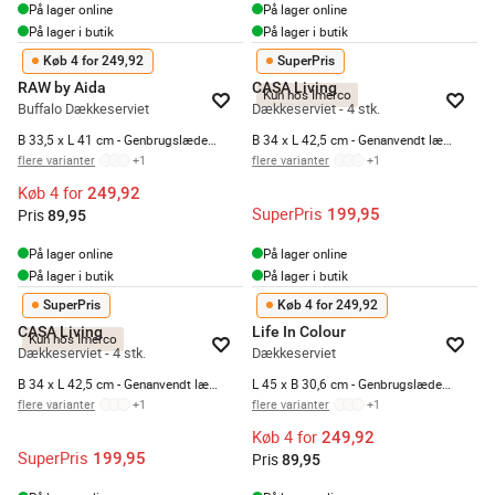
På lager online
På lager online
På lager i butik
På lager i butik
Køb 4 for 249,92
SuperPris
RAW by Aida
CASA Living
Kun hos Imerco
Buffalo Dækkeserviet
Dækkeserviet - 4 stk.
B 33,5 x L 41 cm - Genbrugslæder - Clay
B 34 x L 42,5 cm - Genanvendt læder - Mosgrøn
flere varianter
+
1
flere varianter
+
1
Køb 4 for
249,92
SuperPris
199,95
Pris
89,95
På lager online
På lager online
På lager i butik
På lager i butik
SuperPris
Køb 4 for 249,92
CASA Living
Life In Colour
Kun hos Imerco
Dækkeserviet - 4 stk.
Dækkeserviet
B 34 x L 42,5 cm - Genanvendt læder - Sort
L 45 x B 30,6 cm - Genbrugslæder - Mustard
flere varianter
+
1
flere varianter
+
1
Køb 4 for
249,92
SuperPris
199,95
Pris
89,95