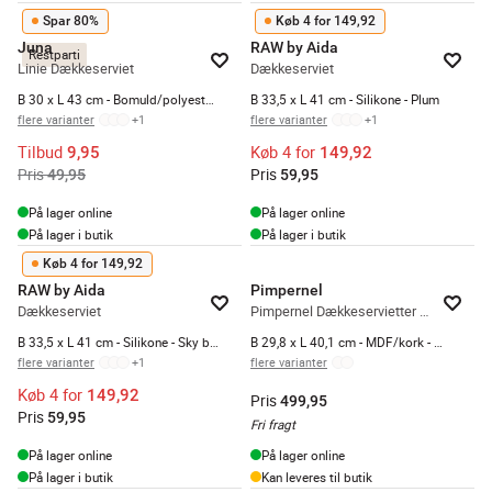
Spar 80%
Køb 4 for 149,92
Juna
RAW by Aida
Restparti
Linie Dækkeserviet
Dækkeserviet
B 30 x L 43 cm - Bomuld/polyester - Rosa
B 33,5 x L 41 cm - Silikone - Plum
flere varianter
+
1
flere varianter
+
1
Tilbud
Køb 4 for
9,95
149,92
Pris
Pris
49,95
59,95
På lager online
På lager online
På lager i butik
På lager i butik
Køb 4 for 149,92
RAW by Aida
Pimpernel
Dækkeserviet
Pimpernel Dækkeservietter - 4 stk.
B 33,5 x L 41 cm - Silikone - Sky blue
B 29,8 x L 40,1 cm - MDF/kork - Multifarvet
flere varianter
+
1
flere varianter
Køb 4 for
149,92
Pris
499,95
Pris
59,95
Fri fragt
På lager online
På lager online
På lager i butik
Kan leveres til butik