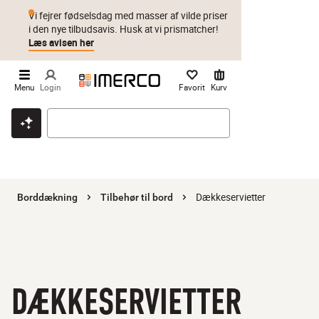
Vi fejrer fødselsdag med masser af vilde priser
i den nye tilbudsavis. Husk at vi prismatcher!
Læs avisen her
Menu
Login
Favorit
Kurv
Klik & hent
Byt i 1 år
Prismatch
Dækkeservietter
Borddækning
Tilbehør til bord
DÆKKESERVIETTER