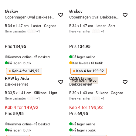
Ørskov
Ørskov
Copenhagen Oval Dækkeserviet
Copenhagen Oval Dækkeserviet
B 34 x L 47 cm - Læder - Cognac
B 34 x L 47 cm - Læder - Sort
flere varianter
+
1
flere varianter
+
1
Pris
Pris
134,95
134,95
Kommer online - få besked
På lager online
På lager i butik
Kan leveres til butik
Køb 4 for 149,92
Køb 4 for 199,92
RAW by Aida
CASA Living
Kun hos Imerco
Dækkeserviet
Dækkeserviet
B 33,5 x L 41 cm - Silikone - Light grey
B 30 x L 43 cm - Silikone - Cognac
flere varianter
+
1
flere varianter
+
1
Køb 4 for
Køb 4 for
149,92
199,92
Pris
Pris
59,95
69,95
Kommer online - få besked
På lager online
På lager i butik
På lager i butik