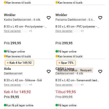
Kan leveres til butik
Kan leveres til butik
Winkler
Winkler
Kadra Dækkeserviet - 6 stk.
Panama Dækkeserviet - 6 stk.
B 33 x L 45 cm - Pvc/polyester - Matcha
B 33 x L 45 cm - PVC/polyester - Grøn
flere varianter
+
1
flere varianter
+
1
Pris
Pris
299,95
299,95
På lager online
På lager online
Kan leveres til butik
Kan leveres til butik
Køb 4 for 149,92
Spar 75%
Aida
CASA Living
Kun hos Imerco
Restparti
Dækkeserviet
Dækkeserviet - 4 stk
B 33 x L 42 cm - Silikone - Grå
B 33 x L 42 cm - Genanvendt læder - Grå
flere varianter
+
1
flere varianter
+
1
Køb 4 for
Tilbud
149,92
99,95
Pris
Pris
59,95
399,95
Kun få på lager online
På lager online