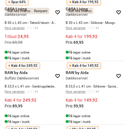
Spar 64%
Køb 4 for 199,92
CASA Living
CASA Living
Kun hos Imerco
Restparti
Kun hos Imerco
Dækkeserviet
Dækkeserviet
B 30 x L 43 cm - Tekstil/skum - Antracit
B 30 x L 43 cm - Silikone - Mosgrøn
flere varianter
+
1
flere varianter
+
1
Tilbud
Køb 4 for
24,95
199,92
Pris
Pris
69,95
69,95
På lager online
På lager online
På lager i butik
På lager i butik
Køb 4 for 249,92
Køb 4 for 149,92
RAW by Aida
RAW by Aida
Buffalo Dækkeserviet
Dækkeserviet
B 33,5 x L 41 cm - Genbrugslæder - Grå
B 33,5 x L 41 cm - Silikone - Spice rose
flere varianter
+
1
flere varianter
+
1
Køb 4 for
Køb 4 for
249,92
149,92
Pris
Pris
89,95
59,95
På lager online
På lager online
På lager i butik
På lager i butik