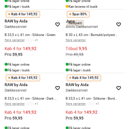
På lager online
På lager online
På lager i butik
Kan leveres til butik
Køb 4 for 149,92
Spar 80%
RAW by Aida
Juna
Restparti
Dækkeserviet
Aristo Dækkeserviet
B 33,5 x L 41 cm - Silikone - Green
B 30 x L 43 cm - Bomuld/polyester - Grå
flere varianter
+
1
flere varianter
Køb 4 for
Tilbud
149,92
9,95
Pris
Pris
59,95
49,95
På lager online
På lager online
På lager i butik
På lager i butik
Køb 4 for 149,92
Køb 4 for 149,92
RAW by Aida
RAW by Aida
Dækkeserviet
Dækkeserviet
B 33,5 x L 41 cm - Silikone - Dark green
B 33,5 x L 41 cm - Silikone - Bordeaux
flere varianter
+
1
flere varianter
+
1
Køb 4 for
Køb 4 for
149,92
149,92
Pris
Pris
59,95
59,95
På lager online
På lager online