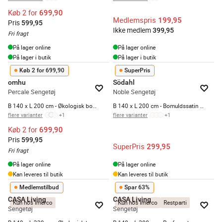
Køb 2 for
699,90
Medlemspris
199,95
Pris
599,95
Ikke medlem
399,95
Fri fragt
På lager online
På lager online
På lager i butik
På lager i butik
Køb 2 for 699,90
SuperPris
omhu
Södahl
Percale Sengetøj
Noble Sengetøj
B 140 x L 200 cm - Økologisk bomuld - Hvid
B 140 x L 200 cm - Bomuldssatin - Navy Blue
flere varianter
+
1
flere varianter
+
1
Køb 2 for
699,90
Pris
599,95
SuperPris
299,95
Fri fragt
På lager online
På lager online
Kan leveres til butik
Kan leveres til butik
Medlemstilbud
Spar 63%
CASA Living
CASA Living
Kun hos Imerco
Kun hos Imerco
Restparti
Sengetøj
Sengetøj