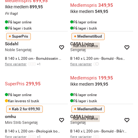
Medlemspris
699,95
Medlemspris
349,95
Ikke medlem
899,95
Ikke medlem
549,95
Fri fragt
På lager online
På lager online
På lager i butik
På lager i butik
SuperPris
Medlemstilbud
Södahl
CASA Living
Kun hos Imerco
Noble Sengetøj
Sengetøj
B 140 x L 200 cm - Bomuldssatin - White
B 140 x L 200 cm - Bomuld - Rosa/blå
flere varianter
+
1
flere varianter
Medlemspris
199,95
SuperPris
299,95
Ikke medlem
399,95
På lager online
På lager online
Kan leveres til butik
På lager i butik
Køb 2 for 699,90
Medlemstilbud
omhu
CASA Living
Kun hos Imerco
Mini Strib Sengetøj
Sengetøj
B 140 x L 200 cm - Økologisk bomuld - Sand
B 140 x L 200 cm - Bomuld - Blå/rosa/grøn
flere varianter
+
1
flere varianter