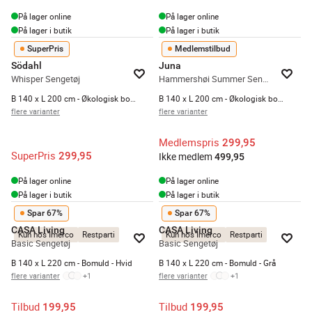
På lager online
På lager online
På lager i butik
På lager i butik
SuperPris
Medlemstilbud
Södahl
Juna
Whisper Sengetøj
Hammershøi Summer Sengetøj
B 140 x L 200 cm - Økologisk bomuld - Gul
B 140 x L 200 cm - Økologisk bomuld - Forglemmigej
flere varianter
flere varianter
Medlemspris
299,95
SuperPris
299,95
Ikke medlem
499,95
På lager online
På lager online
På lager i butik
På lager i butik
Spar 67%
Spar 67%
CASA Living
CASA Living
Kun hos Imerco
Restparti
Kun hos Imerco
Restparti
Basic Sengetøj
Basic Sengetøj
B 140 x L 220 cm - Bomuld - Hvid
B 140 x L 220 cm - Bomuld - Grå
flere varianter
+
1
flere varianter
+
1
Tilbud
Tilbud
199,95
199,95