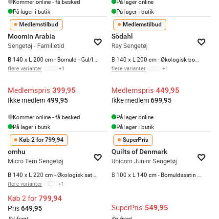
Kommer online - få besked
På lager online
På lager i butik
På lager i butik
Medlemstilbud
Medlemstilbud
Moomin Arabia
Södahl
Sengetøj - Familietid
Ray Sengetøj
B 140 x L 200 cm - Bomuld - Gul/lilla
B 140 x L 200 cm - Økologisk bomuld - Gul
flere varianter
+
1
flere varianter
+
1
Medlemspris
Medlemspris
399,95
449,95
Ikke medlem
Ikke medlem
499,95
699,95
Kommer online - få besked
På lager online
På lager i butik
På lager i butik
Køb 2 for 799,94
SuperPris
omhu
Quilts of Denmark
Micro Tern Sengetøj
Unicorn Junior Sengetøj
B 140 x L 220 cm - Økologisk satinvævet bomuld - Olive
B 100 x L 140 cm - Bomuldssatin - Multifarvet
flere varianter
+
1
Køb 2 for
799,94
SuperPris
549,95
Pris
649,95
Fri fragt
Fri fragt