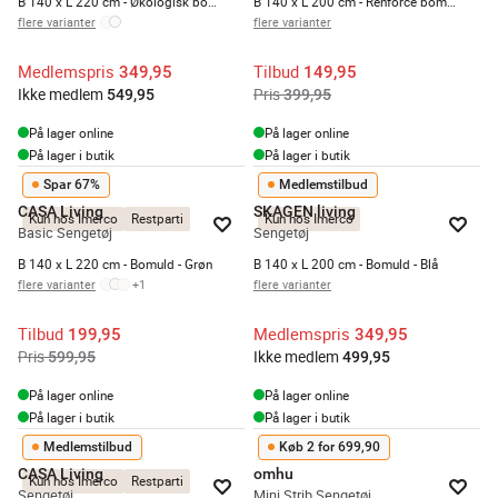
B 140 x L 220 cm - Økologisk bomuld - Gul/blå
B 140 x L 200 cm - Renforce bomuld - Blomst
flere varianter
flere varianter
Medlemspris
Tilbud
349,95
149,95
Ikke medlem
Pris
549,95
399,95
På lager online
På lager online
På lager i butik
På lager i butik
Spar 67%
Medlemstilbud
CASA Living
SKAGEN living
Kun hos Imerco
Restparti
Kun hos Imerco
Basic Sengetøj
Sengetøj
B 140 x L 220 cm - Bomuld - Grøn
B 140 x L 200 cm - Bomuld - Blå
flere varianter
+
1
flere varianter
Tilbud
Medlemspris
199,95
349,95
Pris
Ikke medlem
599,95
499,95
På lager online
På lager online
På lager i butik
På lager i butik
Medlemstilbud
Køb 2 for 699,90
CASA Living
omhu
Kun hos Imerco
Restparti
Sengetøj
Mini Strib Sengetøj