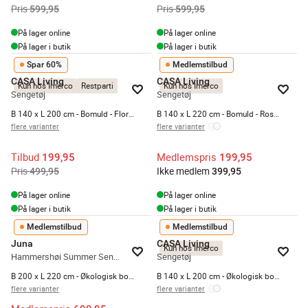
Pris
Pris
599,95
599,95
På lager online
På lager online
På lager i butik
På lager i butik
Spar 60%
Medlemstilbud
CASA Living
CASA Living
Kun hos Imerco
Restparti
Kun hos Imerco
Sengetøj
Sengetøj
B 140 x L 200 cm - Bomuld - Floral Silhoutte
B 140 x L 220 cm - Bomuld - Rosa/blå
flere varianter
flere varianter
Tilbud
Medlemspris
199,95
199,95
Pris
Ikke medlem
499,95
399,95
På lager online
På lager online
På lager i butik
På lager i butik
Medlemstilbud
Medlemstilbud
Juna
CASA Living
Kun hos Imerco
Hammershøi Summer Sengetøj
Sengetøj
B 200 x L 220 cm - Økologisk bomuld - Solsikke
B 140 x L 200 cm - Økologisk bomuld - Gul/blå
flere varianter
flere varianter