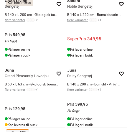
CASA Living
Södahl
Kun hos Imerco
Sengetøj
Noble Sengetøj
B 140 x L 200 cm - Økologisk bomuld - Rosa
B 140 x L 220 cm - Bomuldssatin - Linen Blue
flere varianter
+
1
flere varianter
+
1
Pris
549,95
SuperPris
349,95
Fri fragt
På lager online
På lager online
På lager i butik
På lager i butik
Juna
Juna
Grand Pleasantly Hovedpudebetræk
Daisy Sengetøj
B 60 x L 63 cm - Økologisk bomuld - Blå
B 140 x 200 cm - Bomuld - Pink/rød
flere varianter
+
1
flere varianter
+
1
Pris
599,95
Pris
129,95
Fri fragt
På lager online
På lager online
Kan leveres til butik
På lager i butik