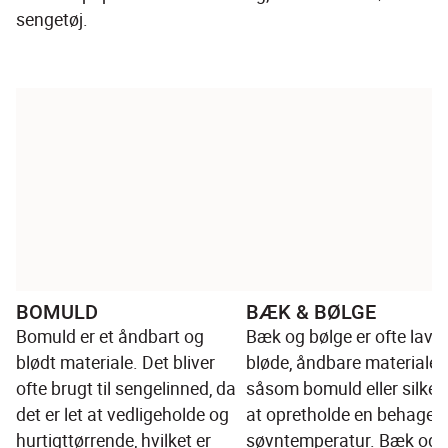
sengetøj.
BOMULD
BÆK & BØLGE
Bomuld er et åndbart og 
Bæk og bølge er ofte lavet
blødt materiale. Det bliver 
bløde, åndbare materialer,
ofte brugt til sengelinned, da 
såsom bomuld eller silke, f
det er let at vedligeholde og 
at opretholde en behageli
hurtigttørrende, hvilket er 
søvntemperatur. Bæk og 