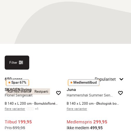
Filter
Popularitet
650
varer
Spar 67%
Medlemstilbud
SKAGEN living
Juna
Kun hos Imerco
Restparti
Flonel Sengesæt
Hammershøi Summer Sengetøj
B 140 x L 200 cm - Bomuldsflonél - Rød
B 140 x L 200 cm - Økologisk bomuld - Solsikke
flere varianter
+
1
flere varianter
Tilbud
Medlemspris
199,95
299,95
Pris
Ikke medlem
599,95
499,95