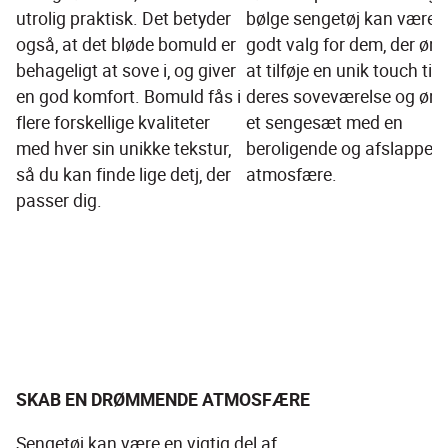
utrolig praktisk. Det betyder 
bølge sengetøj kan være e
også, at det bløde bomuld er 
godt valg for dem, der øns
behageligt at sove i, og giver 
at tilføje en unik touch til 
en god komfort. Bomuld fås i 
deres soveværelse og øns
flere forskellige kvaliteter 
et sengesæt med en 
med hver sin unikke tekstur, 
beroligende og afslappen
så du kan finde lige detj, der 
atmosfære.
passer dig.
SKAB EN DRØMMENDE ATMOSFÆRE
Sengetøj kan være en vigtig del af 