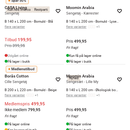
Spar 50%
CASA Living
Moomin Arabia
Kun hos Imerco
Restparti
Sengetøj
Sengetøj - Kærester
B 140 x L 200 cm - Bomuld - Blå
B 140 x L 200 cm - Bomuld - Lyserød
flere varianter
flere varianter
+
1
Tilbud
199,95
Pris
499,95
Pris
399,95
Fri fragt
Udgået online
Kun få på lager online
På lager i butik
På lager i butik
Medlemstilbud
Borås Cotton
Moomin Arabia
Nyhed
Cille Sengetøj
Sengesæt - Lille My
B 200 x L 220 cm - Bomuld - Beige
B 140 x L 200 cm - Økologisk bomuld - Lilla
flere varianter
+
1
flere varianter
+
1
Medlemspris
499,95
Ikke medlem
Pris
799,95
499,95
Fri fragt
Fri fragt
På lager online
På lager online
Kan leveres til butik
På lager i butik