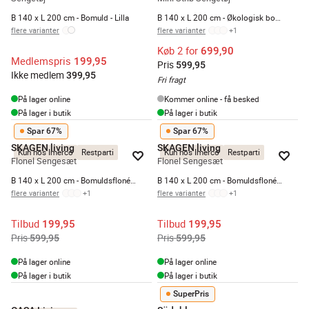
B 140 x L 200 cm - Bomuld - Lilla
B 140 x L 200 cm - Økologisk bomuld - Blå
flere varianter
flere varianter
+
1
Køb 2 for
699,90
Medlemspris
199,95
Pris
599,95
Ikke medlem
399,95
Fri fragt
På lager online
Kommer online - få besked
På lager i butik
På lager i butik
Spar 67%
Spar 67%
SKAGEN living
SKAGEN living
Kun hos Imerco
Restparti
Kun hos Imerco
Restparti
Flonel Sengesæt
Flonel Sengesæt
B 140 x L 200 cm - Bomuldsflonél - Grøn
B 140 x L 200 cm - Bomuldsflonél - Blå
flere varianter
+
1
flere varianter
+
1
Tilbud
Tilbud
199,95
199,95
Pris
Pris
599,95
599,95
På lager online
På lager online
På lager i butik
På lager i butik
SuperPris