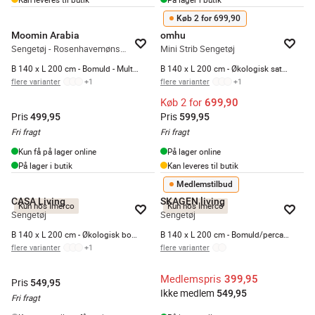
Køb 2 for 699,90
Moomin Arabia
omhu
Sengetøj - Rosenhavemønsteret
Mini Strib Sengetøj
B 140 x L 200 cm - Bomuld - Multifarvet
B 140 x L 200 cm - Økologisk satinvævet bomuld - Grå
flere varianter
+
1
flere varianter
+
1
Køb 2 for
699,90
Pris
Pris
499,95
599,95
Fri fragt
Fri fragt
Kun få på lager online
På lager online
På lager i butik
Kan leveres til butik
Medlemstilbud
CASA Living
SKAGEN living
Kun hos Imerco
Kun hos Imerco
Sengetøj
Sengetøj
B 140 x L 200 cm - Økologisk bomuld - Blå
B 140 x L 200 cm - Bomuld/percale - Rosa
flere varianter
+
1
flere varianter
Medlemspris
399,95
Pris
549,95
Ikke medlem
549,95
Fri fragt