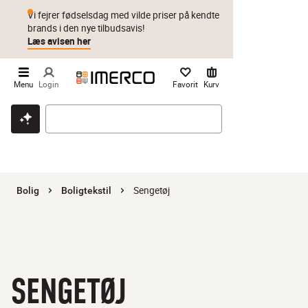
Vi fejrer fødselsdag med vilde priser på kendte
brands i den nye tilbudsavis!
Læs avisen her
Menu
Login
Favorit
Kurv
Klik & hent
Byt i 1 år
Prismatch
Sengetøj
Bolig
Boligtekstil
SENGETØJ