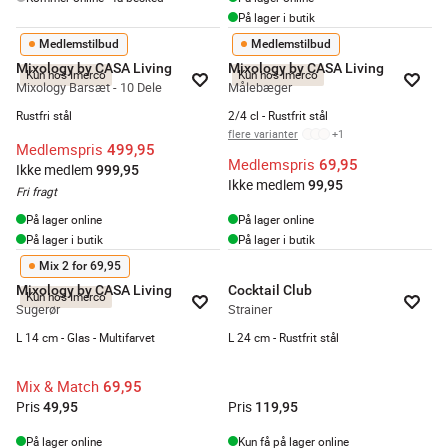
På lager i butik
Medlemstilbud
Medlemstilbud
Mixology by CASA Living
Mixology by CASA Living
Kun hos Imerco
Kun hos Imerco
Mixology Barsæt - 10 Dele
Målebæger
Rustfri stål
2/4 cl - Rustfrit stål
flere varianter
+
1
Medlemspris
499,95
Medlemspris
69,95
Ikke medlem
999,95
Ikke medlem
99,95
Fri fragt
På lager online
På lager online
På lager i butik
På lager i butik
Mix 2 for 69,95
Mixology by CASA Living
Cocktail Club
Kun hos Imerco
Sugerør
Strainer
L 14 cm - Glas - Multifarvet
L 24 cm - Rustfrit stål
Mix & Match
69,95
Pris
Pris
49,95
119,95
På lager online
Kun få på lager online