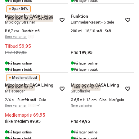
På lager i butik
På lager i butik
Spar 54%
Mixology by CASA Living
Funktion
Kun hos Imerco
Restparti
Mixology Strainer
Lommelærkesæt - 6 dele
B 8,7 cm - Rustfrit stål
200 ml - 18/10 stål - Stål
flere varianter
Tilbud
59,95
Pris
Pris
129,95
199,95
På lager online
På lager online
På lager i butik
På lager i butik
Medlemstilbud
Mixology by CASA Living
Mixology by CASA Living
Kun hos Imerco
Kun hos Imerco
Målebæger
Sirupflaske
2/4 cl - Rustfrit stål - Guld
Ø 6,5 x H 18 cm - Glas - Klar/guldfarvet
flere varianter
+
1
flere varianter
Medlemspris
69,95
Ikke medlem
Pris
99,95
49,95
På lager online
På lager online
På lager i butik
På lager i butik