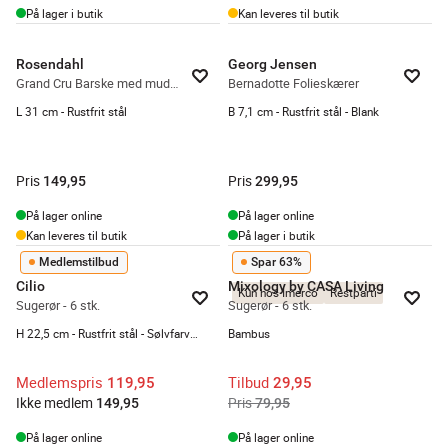
På lager i butik
Kan leveres til butik
Rosendahl
Georg Jensen
Grand Cru Barske med muddler
Bernadotte Folieskærer
L 31 cm - Rustfrit stål
B 7,1 cm - Rustfrit stål - Blank
Pris
Pris
149,95
299,95
På lager online
På lager online
Kan leveres til butik
På lager i butik
Medlemstilbud
Spar 63%
Cilio
Mixology by CASA Living
Kun hos Imerco
Restparti
Sugerør - 6 stk.
Sugerør - 6 stk.
H 22,5 cm - Rustfrit stål - Sølvfarvet
Bambus
Medlemspris
Tilbud
119,95
29,95
Ikke medlem
Pris
149,95
79,95
På lager online
På lager online