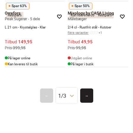
Spar 63%
Spar 50%
Orrefors
Mixology by CASA Living
Restparti
Kun hos Imerco
Restparti
Peak Sugerør - 5 dele
Målebæger
L 21 cm - Krystalglas - Klar
2/4 cl - Rustfrit stål - Kobber
flere varianter
+
1
Tilbud
Tilbud
149,95
49,95
Pris
Pris
399,95
99,95
På lager online
Udgået online
Kan leveres til butik
På lager i butik
1/3
←
→