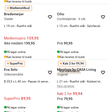
Kan leveres til butik
Medlemstilbud
Bredemeijer
Cilio
Støder
Cocktailpinde - 6 stk.
L 19 cm - Rustfrit stål
L 15 cm - Rustfrit stål - Sølvfarvet
Medlemspris
159,95
Ikke medlem
Pris
199,95
99,95
På lager online
På lager online
Kan leveres til butik
Kan leveres til butik
SuperPris
Køb 2 for 99,94
Eva Solo
Mixology by CASA Living
Kun hos Imerco
Silikonemåtte
Sugerør
B 20,5 x L 40 cm - Passer til serveringsbakke - Sort
L 21 cm - Rustfrit stål - Kobber/stål/guld
flere varianter
Køb 2 for
99,94
SuperPris
89,95
Pris
79,95
På lager online
På lager online