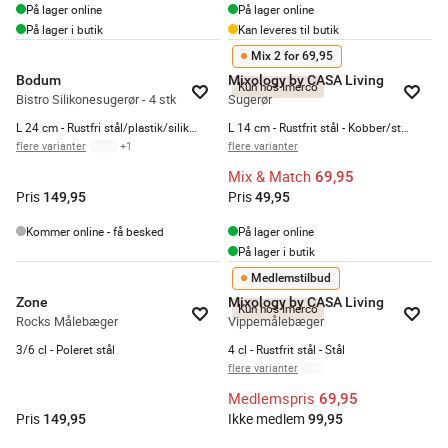
På lager online
På lager online
På lager i butik
Kan leveres til butik
Mix 2 for 69,95
Bodum
Mixology by CASA Living
Kun hos Imerco
Bistro Silikonesugerør - 4 stk
Sugerør
L 24 cm - Rustfri stål/plastik/silikone - Orange
L 14 cm - Rustfrit stål - Kobber/stål/guld
flere varianter
+
1
flere varianter
Mix & Match
69,95
Pris
Pris
149,95
49,95
Kommer online - få besked
På lager online
På lager i butik
Medlemstilbud
Zone
Mixology by CASA Living
Kun hos Imerco
Rocks Målebæger
Vippemålebæger
3/6 cl - Poleret stål
4 cl - Rustfrit stål - Stål
flere varianter
Medlemspris
69,95
Pris
Ikke medlem
149,95
99,95