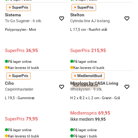
SuperPris
SuperPris
Sistema
Stelton
To Go Sugerør - 6 stk.
Cylinda-line AJ Isstang
Polypropylen - Mint
L 17,5 cm - Rustfrit stål
SuperPris
SuperPris
36,95
215,95
På lager online
På lager online
Kan leveres til butik
Kan leveres til butik
SuperPris
Medlemstilbud
Cilio
Mixology by CASA Living
Kun hos Imerco
Caipirinhastøder
Whiskysten - 9 stk.
L 19,5 - Gummitræ
H 2 x B 2 x L 2 cm - Granit - Grå
Medlemspris
69,95
SuperPris
79,95
Ikke medlem
99,95
På lager online
På lager online
Kan leveres til butik
På lager i butik