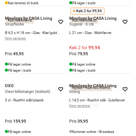
Kan leveres til butik
På lager i butik
Køb 2 for 99,94
Mixology by CASA Living
Mixology by CASA Living
Kun hos Imerco
Kun hos Imerco
Sirupflaske
Sugerør - 6 stk.
Ø 6,5 x H 18 cm - Glas - Klar/guldfarvet
L 21 cm - Glas - Multifarvet
flere varianter
Køb 2 for
99,94
Pris
Pris
49,95
79,95
På lager online
På lager online
På lager i butik
På lager i butik
OXO
Mixology by CASA Living
Nyhed
Kun hos Imerco
Steel Målebæger (dobbelt)
Istang
5 cl - Rustfrit stål/plastik
L 14,5 cm - Rustfrit stål - Guldfarvet
flere varianter
Pris
Pris
159,95
39,95
På lager online
Kommer online - få besked