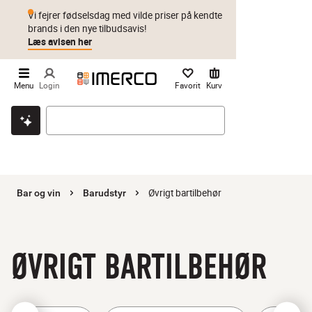
Vi fejrer fødselsdag med vilde priser på kendte
brands i den nye tilbudsavis!
Læs avisen her
Menu
Login
Favorit
Kurv
Klik & hent
Byt i 1 år
Prismatch
Øvrigt bartilbehør
Bar og vin
Barudstyr
ØVRIGT BARTILBEHØR