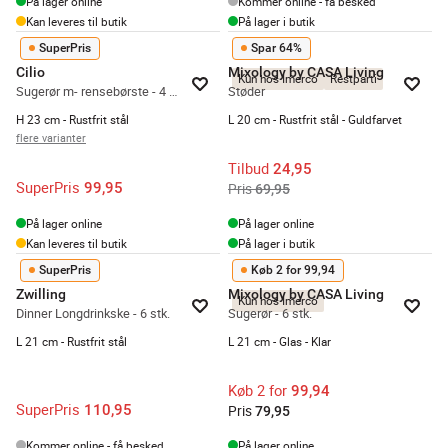
På lager online
Kommer online - få besked
Kan leveres til butik
På lager i butik
SuperPris
Spar 64%
Cilio
Mixology by CASA Living
Kun hos Imerco
Restparti
Sugerør m- rensebørste - 4 stk.
Støder
H 23 cm - Rustfrit stål
L 20 cm - Rustfrit stål - Guldfarvet
flere varianter
Tilbud
24,95
SuperPris
99,95
Pris
69,95
På lager online
På lager online
Kan leveres til butik
På lager i butik
SuperPris
Køb 2 for 99,94
Zwilling
Mixology by CASA Living
Kun hos Imerco
Dinner Longdrinkske - 6 stk.
Sugerør - 6 stk.
L 21 cm - Rustfrit stål
L 21 cm - Glas - Klar
Køb 2 for
99,94
SuperPris
110,95
Pris
79,95
Kommer online - få besked
På lager online