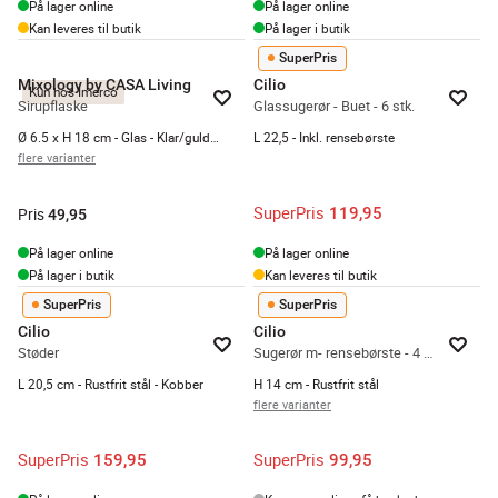
På lager online
På lager online
Kan leveres til butik
På lager i butik
SuperPris
Mixology by CASA Living
Cilio
Kun hos Imerco
Sirupflaske
Glassugerør - Buet - 6 stk.
Ø 6.5 x H 18 cm - Glas - Klar/guldfarvet
L 22,5 - Inkl. rensebørste
flere varianter
SuperPris
119,95
Pris
49,95
På lager online
På lager online
På lager i butik
Kan leveres til butik
SuperPris
SuperPris
Cilio
Cilio
Støder
Sugerør m- rensebørste - 4 stk.
L 20,5 cm - Rustfrit stål - Kobber
H 14 cm - Rustfrit stål
flere varianter
SuperPris
SuperPris
159,95
99,95