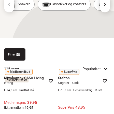
Shakere
Glasbrikker og coasters
Øvrig
Filter
Popularitet
118
varer
Medlemstilbud
SuperPris
Mixology by CASA Living
Stelton
Kun hos Imerco
Istang
Sugerør - 4 stk
L 14,5 cm - Rustfrit stål
L 21,5 cm - Genanvendelig - Rustfrit stål
Medlemspris
39,95
SuperPris
43,95
Ikke medlem
49,95