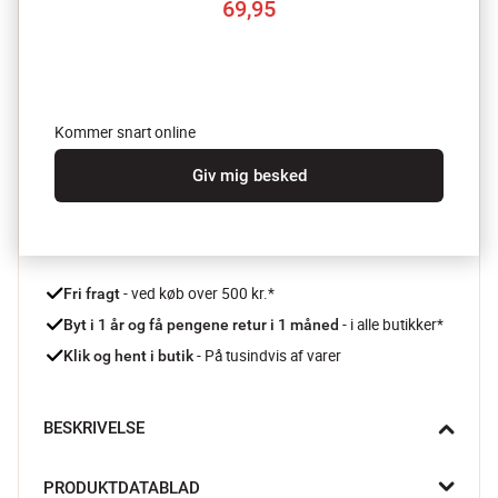
69,95
Kommer snart online
Giv mig besked
 - ved køb over 500 kr.*
Fri fragt
- i alle butikker*
Byt i 1 år og få pengene retur i 1 måned 
 - På tusindvis af varer
Klik og hent i butik
BESKRIVELSE
Giv salaten lidt mere spræl og smag med mango og courgetter. 
PRODUKTDATABLAD
Med Profi Plus kugleskeen fra WMF kan du let tilføje lidt ekstra 