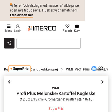
Vi fejrer fødselsdag med masser af vilde priser
i den nye tilbudsavis. Husk at vi prismatcher!
Læs avisen her
Menu
Login
Favorit
Kurv
Klik & hent
Byt i 1 år
Prismatch
SuperPris
WMF Profi Plus Melonske/Kart
Køkkengrej
Øvrigt køkkengrej
WMF
Profi Plus Melonske/Kartoffel Kugleske
Ø 2,5 x L 15 cm - Cromargan® rustfrit stål 18/10
SuperPris