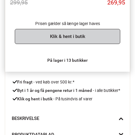
299,95
269,95
Prisen gælder så længe lager haves
Klik & hent i butik
På lager i 13 butikker
 - ved køb over 500 kr.*
Fri fragt
- i alle butikker*
Byt i 1 år og få pengene retur i 1 måned 
 - På tusindvis af varer
Klik og hent i butik
BESKRIVELSE
Solsikken fra Spring Copenhagen er en Lykketrold fyldt med 
PRODUKTDATABLAD