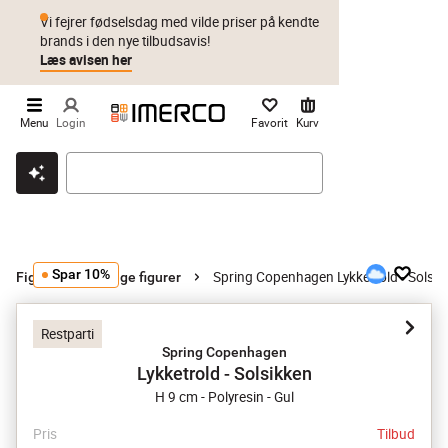
Vi fejrer fødselsdag med vilde priser på kendte
brands i den nye tilbudsavis!
Læs avisen her
Menu
Login
Favorit
Kurv
Klik & hent
Byt i 1 år
Prismatch
Spar 10%
Spring Copenhagen Lykketrold - Solsik
Figurer
Øvrige figurer
Restparti
Spring Copenhagen
Lykketrold - Solsikken
H 9 cm - Polyresin - Gul
Pris
Tilbud