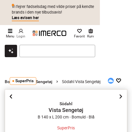
Vi fejrer fødselsdag med vilde priser på kendte
brands i den nye tilbudsavis!
Læs avisen her
Menu
Login
Favorit
Kurv
Klik & hent
Byt i 1 år
Prismatch
SuperPris
Södahl Vista Sengetøj
Boligtekstil
Sengetøj
Södahl
Vista Sengetøj
B 140 x L 200 cm - Bomuld - Blå
SuperPris