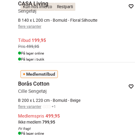
CASA Living
Kun hos Imerco
Restparti
Sengetøj
B 140 x L 200 cm - Bomuld - Floral Silhoutte
flere varianter
Tilbud
199,95
Pris
499,95
På lager online
På lager i butik
Medlemstilbud
Borås Cotton
Cille Sengetøj
B 200 x L 220 cm - Bomuld - Beige
flere varianter
+
1
Medlemspris
499,95
Ikke medlem
799,95
Fri fragt
På lager online