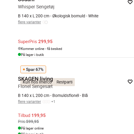
Whisper Sengetøj
B 140 x L 200 cm - Økologisk bomuld - White
flere varianter
SuperPris
299,95
Kommer online - få besked
På lager i butik
Spar 67%
SKAGEN living
Kun hos Imerco
Restparti
Flonel Sengesæt
B 140 x L 200 cm - Bomuldsflonél - Blå
flere varianter
+
1
Tilbud
199,95
Pris
599,95
På lager online