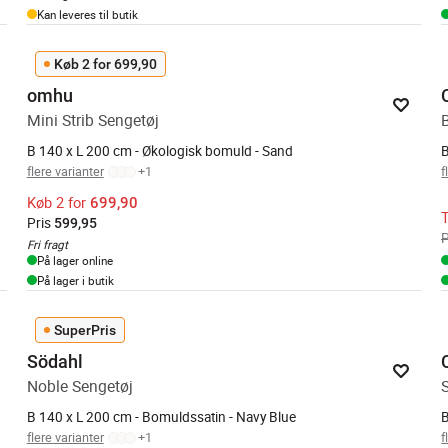
Kan leveres til butik
Køb 2 for 699,90
omhu
Mini Strib Sengetøj
B 140 x L 200 cm - Økologisk bomuld - Sand
B
flere varianter
+
1
f
Køb 2 for
699,90
Pris
599,95
P
Fri fragt
På lager online
På lager i butik
SuperPris
Södahl
Noble Sengetøj
B 140 x L 200 cm - Bomuldssatin - Navy Blue
B
flere varianter
+
1
f