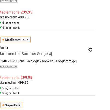
lere varianter
Medlemspris
299,95
Ikke medlem
499,95
På lager online
På lager i butik
Medlemstilbud
Juna
Hammershøi Summer Sengetøj
 140 x L 200 cm - Økologisk bomuld - Forglemmigej
lere varianter
Medlemspris
299,95
Ikke medlem
499,95
På lager online
På lager i butik
SuperPris