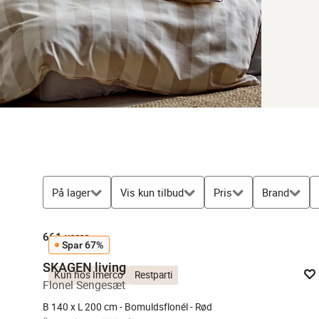
På lager
Vis kun tilbud
Pris
Brand
661
varer
Spar 67%
SKAGEN living
Kun hos Imerco
Restparti
Flonel Sengesæt
B 140 x L 200 cm - Bomuldsflonél - Rød