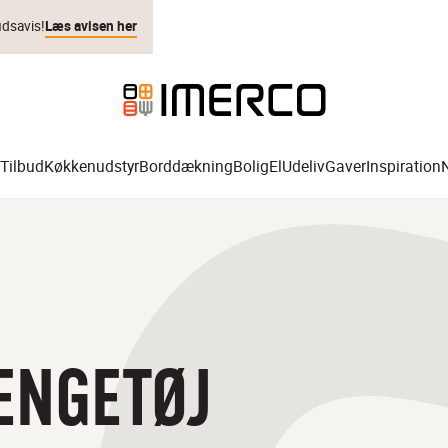
udsavis!
Læs avisen her
Tilbud
Køkkenudstyr
Borddækning
Bolig
El
Udeliv
Gaver
Inspiration
ENGETØJ