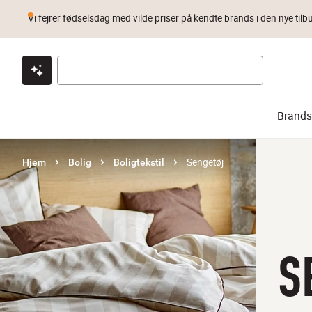
Vi fejrer fødselsdag med vilde priser på kendte brands i den nye tilb
Klik & hent
Byt i 1 år
Prismatch
Brands
Sengetøj
Hjem
Bolig
Boligtekstil
S