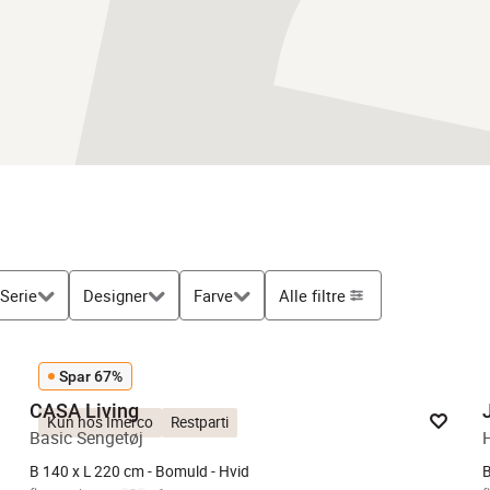
Serie
Designer
Farve
Alle filtre
Spar 67%
CASA Living
Kun hos Imerco
Restparti
Basic Sengetøj
B 140 x L 220 cm - Bomuld - Hvid
B