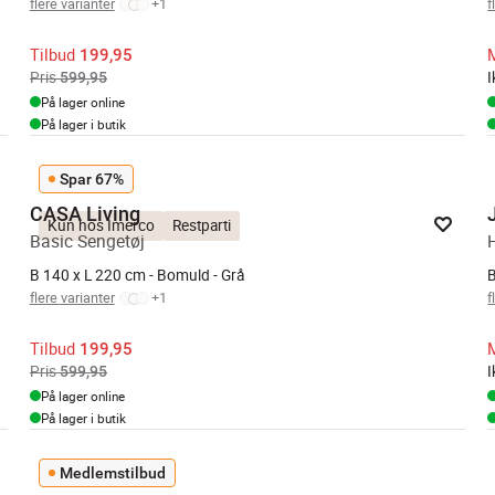
flere varianter
+
1
f
Tilbud
199,95
Pris
599,95
På lager online
På lager i butik
Spar 67%
CASA Living
Kun hos Imerco
Restparti
Basic Sengetøj
B 140 x L 220 cm - Bomuld - Grå
B
flere varianter
+
1
f
Tilbud
199,95
Pris
599,95
På lager online
På lager i butik
Medlemstilbud