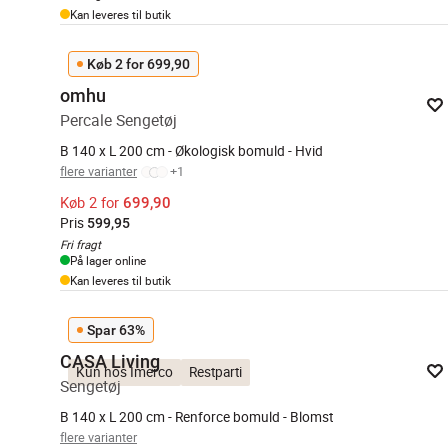
Kan leveres til butik
Køb 2 for 699,90
omhu
Percale Sengetøj
B 140 x L 200 cm - Økologisk bomuld - Hvid
flere varianter
+
1
Køb 2 for
699,90
Pris
599,95
Fri fragt
På lager online
Kan leveres til butik
Spar 63%
CASA Living
Kun hos Imerco
Restparti
Sengetøj
B 140 x L 200 cm - Renforce bomuld - Blomst
flere varianter