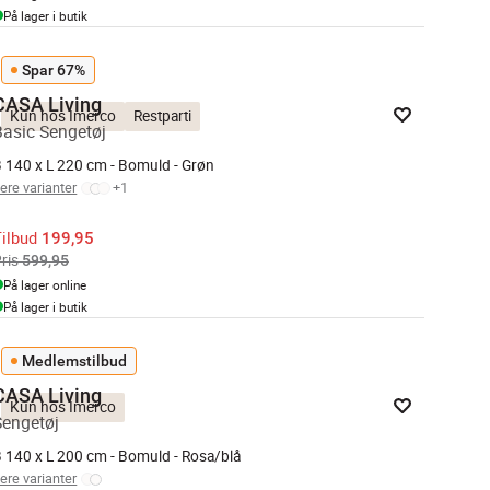
På lager i butik
Spar 67%
CASA Living
Kun hos Imerco
Restparti
Basic Sengetøj
 140 x L 220 cm - Bomuld - Grøn
lere varianter
+
1
Tilbud
199,95
ris
599,95
På lager online
På lager i butik
Medlemstilbud
CASA Living
Kun hos Imerco
Sengetøj
 140 x L 200 cm - Bomuld - Rosa/blå
lere varianter