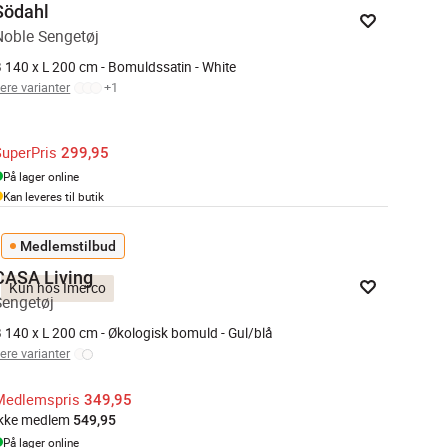
Södahl
Noble Sengetøj
 140 x L 200 cm - Bomuldssatin - White
lere varianter
+
1
SuperPris
299,95
På lager online
Kan leveres til butik
Medlemstilbud
CASA Living
Kun hos Imerco
Sengetøj
 140 x L 200 cm - Økologisk bomuld - Gul/blå
lere varianter
Medlemspris
349,95
Ikke medlem
549,95
På lager online