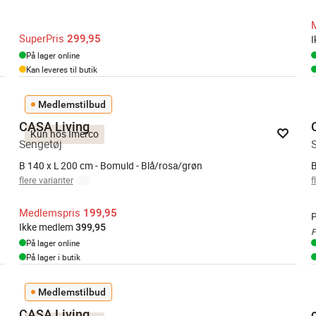
SuperPris
299,95
På lager online
Kan leveres til butik
Medlemstilbud
CASA Living
Kun hos Imerco
Sengetøj
B 140 x L 200 cm - Bomuld - Blå/rosa/grøn
B
flere varianter
f
Medlemspris
199,95
P
Ikke medlem
399,95
F
På lager online
På lager i butik
Medlemstilbud
CASA Living