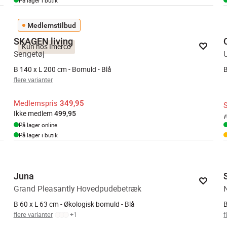
På lager i butik
Medlemstilbud
SKAGEN living
Kun hos Imerco
Sengetøj
B 140 x L 200 cm - Bomuld - Blå
B
flere varianter
Medlemspris
349,95
Ikke medlem
499,95
F
På lager online
På lager i butik
Juna
Grand Pleasantly Hovedpudebetræk
B 60 x L 63 cm - Økologisk bomuld - Blå
B
flere varianter
+
1
f