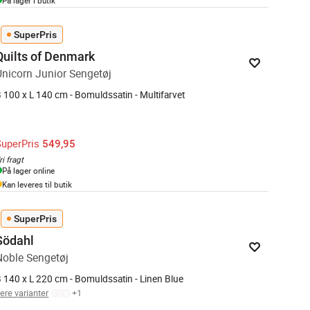
På lager i butik
SuperPris
Quilts of Denmark
Unicorn Junior Sengetøj
 100 x L 140 cm - Bomuldssatin - Multifarvet
SuperPris
549,95
ri fragt
På lager online
Kan leveres til butik
SuperPris
Södahl
Noble Sengetøj
 140 x L 220 cm - Bomuldssatin - Linen Blue
lere varianter
+
1