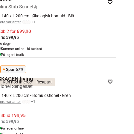
Mini Strib Sengetøj
 140 x L 200 cm - Økologisk bomuld - Blå
lere varianter
+
1
øb 2 for
699,90
ris
599,95
ri fragt
Kommer online - få besked
På lager i butik
Spar 67%
SKAGEN living
Kun hos Imerco
Restparti
Flonel Sengesæt
 140 x L 200 cm - Bomuldsflonél - Grøn
lere varianter
+
1
Tilbud
199,95
ris
599,95
På lager online