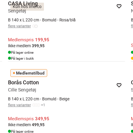
CASA Living
Kun hos Imerco
Sengetøj
B 140 x L 220 cm - Bomuld - Rosa/blå
B
flere varianter
f
Medlemspris
199,95
Ikke medlem
399,95
På lager online
På lager i butik
Medlemstilbud
Borås Cotton
Cille Sengetøj
B 140 x L 220 cm - Bomuld - Beige
B
flere varianter
+
1
f
Medlemspris
349,95
Ikke medlem
499,95
På lager online