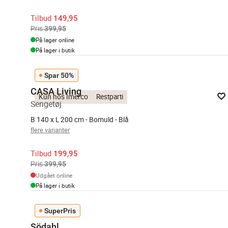
Tilbud
149,95
Pris
399,95
På lager online
På lager i butik
Spar 50%
CASA Living
Kun hos Imerco
Restparti
Sengetøj
B 140 x L 200 cm - Bomuld - Blå
flere varianter
Tilbud
199,95
Pris
399,95
Udgået online
På lager i butik
SuperPris
Södahl