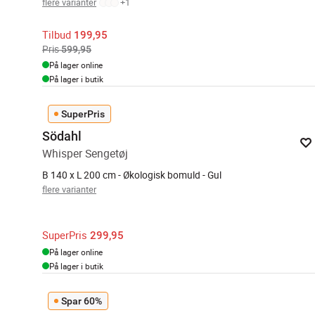
flere varianter
+
1
Tilbud
199,95
Pris
599,95
På lager online
På lager i butik
SuperPris
Södahl
Whisper Sengetøj
B 140 x L 200 cm - Økologisk bomuld - Gul
flere varianter
SuperPris
299,95
På lager online
På lager i butik
Spar 60%