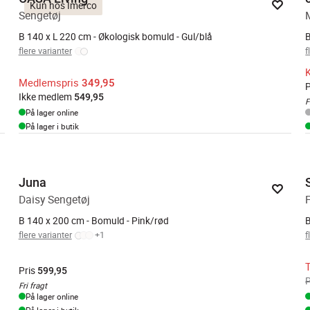
Kun hos Imerco
Sengetøj
B 140 x L 220 cm - Økologisk bomuld - Gul/blå
B
flere varianter
f
K
Medlemspris
349,95
P
Ikke medlem
549,95
F
På lager online
På lager i butik
Juna
Daisy Sengetøj
B 140 x 200 cm - Bomuld - Pink/rød
B
flere varianter
+
1
f
Pris
599,95
P
Fri fragt
På lager online