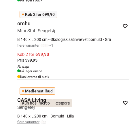
På lager i butik
Køb 2 for 699,90
omhu
Mini Strib Sengetøj
B 140 x L 200 cm - Økologisk satinvævet bomuld - Grå
flere varianter
+
1
Køb 2 for
699,90
Pris
599,95
Fri fragt
På lager online
Kan leveres til butik
Medlemstilbud
CASA Living
Kun hos Imerco
Restparti
Sengetøj
B 140 x L 200 cm - Bomuld - Lilla
flere varianter