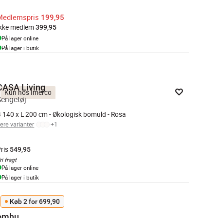
Medlemspris
199,95
Ikke medlem
399,95
På lager online
På lager i butik
CASA Living
Kun hos Imerco
Sengetøj
 140 x L 200 cm - Økologisk bomuld - Rosa
lere varianter
+
1
ris
549,95
ri fragt
På lager online
På lager i butik
Køb 2 for 699,90
omhu