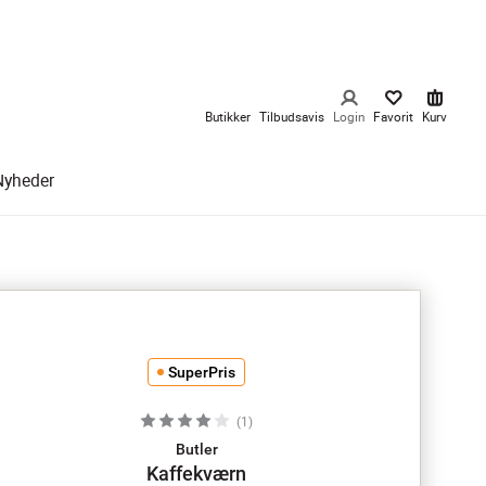
Butikker
Tilbudsavis
Login
Favorit
Kurv
Nyheder
SuperPris
(
1
)
Butler
Kaffekværn