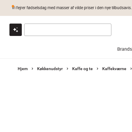
Vi fejrer fødselsdag med masser af vilde priser i den nye tilbudsavis
Klik & hent
Byt i 1 år
Prismatch
Brands
Hjem
Køkkenudstyr
Kaffe og te
Kaffekværne