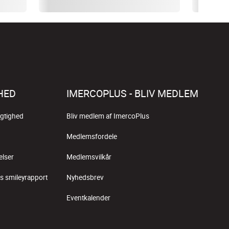
HED
IMERCOPLUS - BLIV MEDLEM
gtighed
Bliv medlem af ImercoPlus
Medlemsfordele
elser
Medlemsvilkår
s smileyrapport
Nyhedsbrev
Eventkalender