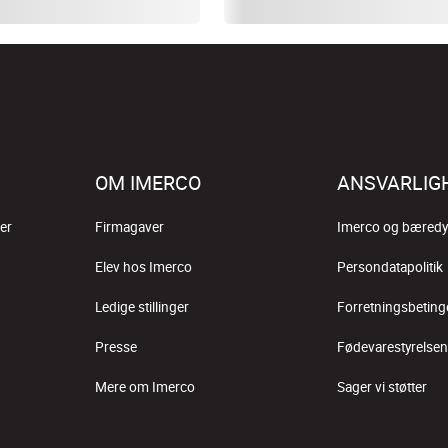
OM IMERCO
ANSVARLIG
er
Firmagaver
Imerco og bæredy
Elev hos Imerco
Persondatapolitik
Ledige stillinger
Forretningsbeting
Presse
Fødevarestyrelsen
Mere om Imerco
Sager vi støtter