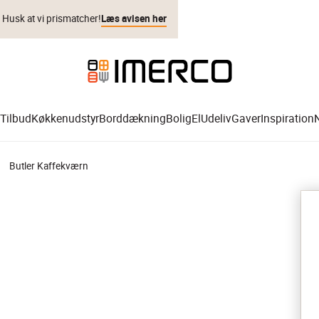
. Husk at vi prismatcher!
Læs avisen her
Tilbud
Køkkenudstyr
Borddækning
Bolig
El
Udeliv
Gaver
Inspiration
Butler Kaffekværn