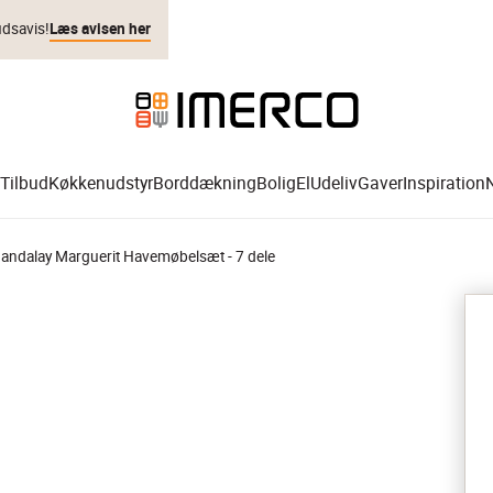
udsavis!
Læs avisen her
Tilbud
Køkkenudstyr
Borddækning
Bolig
El
Udeliv
Gaver
Inspiration
andalay Marguerit Havemøbelsæt - 7 dele