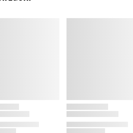
p
V
S
d
b
V
”
d