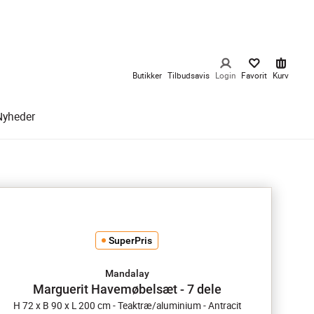
Butikker
Tilbudsavis
Login
Favorit
Kurv
Nyheder
SuperPris
Mandalay
Marguerit Havemøbelsæt - 7 dele
H 72 x B 90 x L 200 cm - Teaktræ/aluminium - Antracit