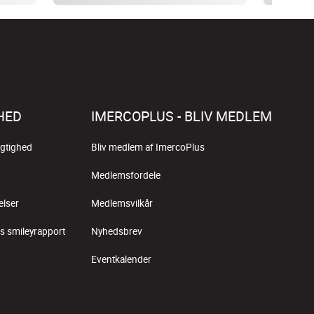
HED
IMERCOPLUS - BLIV MEDLEM
gtighed
Bliv medlem af ImercoPlus
Medlemsfordele
elser
Medlemsvilkår
s smileyrapport
Nyhedsbrev
Eventkalender