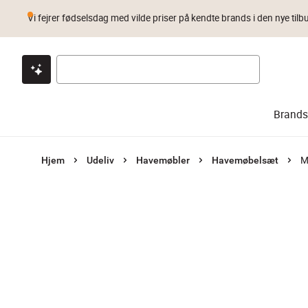
Vi fejrer fødselsdag med vilde priser på kendte brands i den nye tilb
Klik & hent
Byt i 1 år
Prismatch
Brands
M
Hjem
Udeliv
Havemøbler
Havemøbelsæt