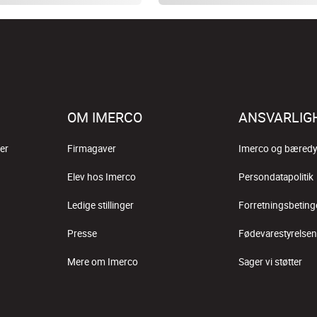
OM IMERCO
ANSVARLIG
er
Firmagaver
Imerco og bæredy
Elev hos Imerco
Persondatapolitik
Ledige stillinger
Forretningsbeting
Presse
Fødevarestyrelsen
Mere om Imerco
Sager vi støtter