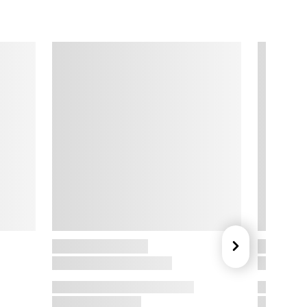
lastmaterialer.

ariation og klassiske noter

iden 2006 har Mandalay produceret opdaterede udgaver af 
et klassiske havemøblement. I dag fås Marguerit-serien med 
orde i flere størrelser samt stole og bænk i to stelfarver. 
ariation og klassiske noter har atter gjort den smukke 
kolonihave-darling” populær til alle de gode stunder i det 
anske haveland.