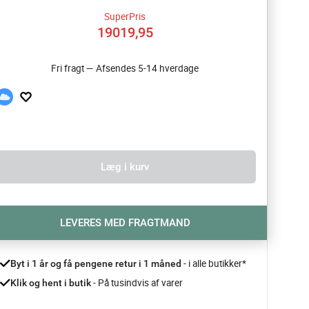
SuperPris
19019,95
Fri fragt — Afsendes 5-14 hverdage
Læg i kurv
LEVERES MED FRAGTMAND
- i alle butikker*
Byt i 1 år og få pengene retur i 1 måned 
 - På tusindvis af varer
Klik og hent i butik