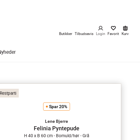
Butikker
Tilbudsavis
Login
Favorit
Kurv
Nyheder
Restparti
Spar 20%
Lene Bjerre
Felinia Pyntepude
H 40 x B 60 cm - Bomuld/hør - Grå