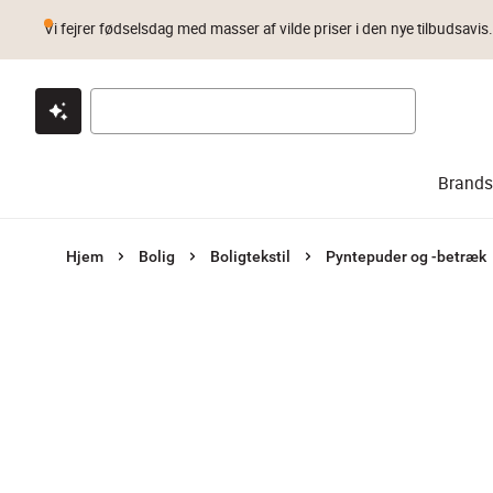
Vi fejrer fødselsdag med masser af vilde priser i den nye tilbudsavis
Klik & hent
Byt i 1 år
Prismatch
Brands
Hjem
Bolig
Boligtekstil
Pyntepuder og -betræk