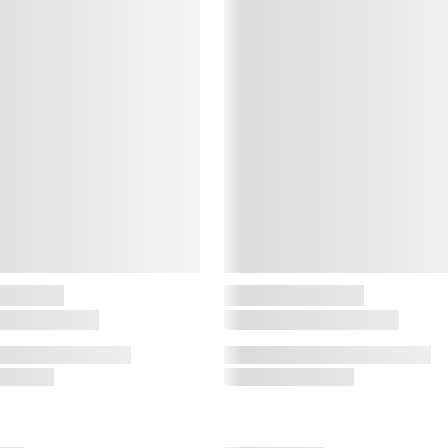
h
M
d
a
h
d