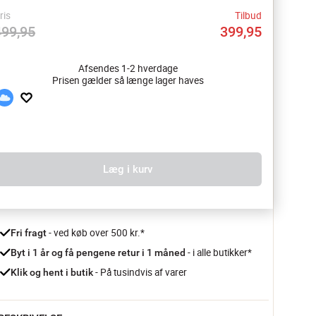
ris
Tilbud
499,95
399,95
Afsendes 1-2 hverdage
Prisen gælder så længe lager haves
Læg i kurv
 - ved køb over 500 kr.*
Fri fragt
- i alle butikker*
Byt i 1 år og få pengene retur i 1 måned 
 - På tusindvis af varer
Klik og hent i butik