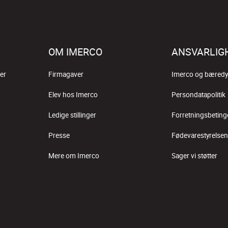
OM IMERCO
ANSVARLIG
er
Firmagaver
Imerco og bæredy
Elev hos Imerco
Persondatapolitik
Ledige stillinger
Forretningsbeting
Presse
Fødevarestyrelsen
Mere om Imerco
Sager vi støtter