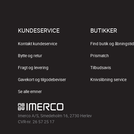
KUNDESERVICE
BUTIKKER
Kontakt kundeservice
Find butik og åbningstid
Bytte og retur
Prismatch
Fragt og levering
Tilbudsavis
Gavekort og tilgodebeviser
Knivslibning service
Se alle emner
Imerco A/S, Smedeholm 16, 2730 Herlev
CVR-nr. 26 57 25 17