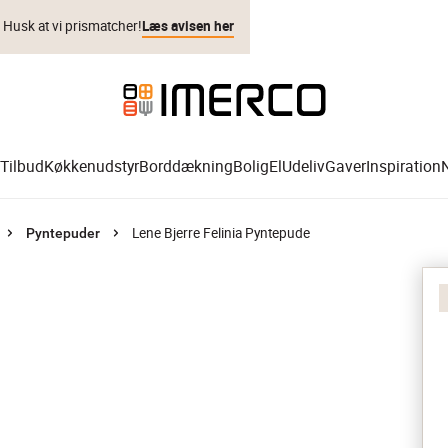
. Husk at vi prismatcher!
Læs avisen her
Tilbud
Køkkenudstyr
Borddækning
Bolig
El
Udeliv
Gaver
Inspiration
Lene Bjerre Felinia Pyntepude
Pyntepuder