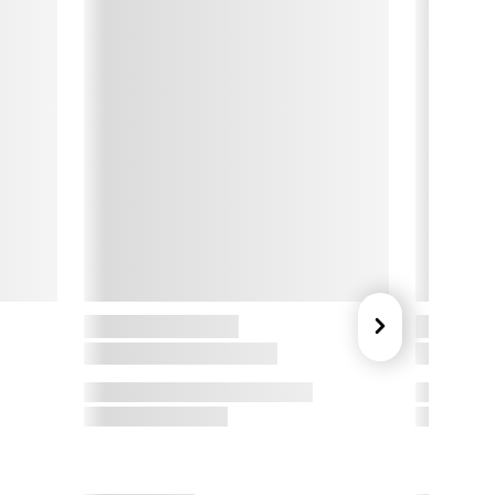
un tidløse designs, der emmer af dansk håndværkstradition. 

ed fokus på kvalitet og æstetik tilbyder brandet alt fra 
ekorative interiørdetaljer til funktionelle hverdagselementer – 
ltid med en særlig sans for detaljen. Produkterne balancerer 
armonisk mellem det traditionelle og det nutidige, hvilket gør 
em perfekte til både det stilrene og det hyggelige hjem.