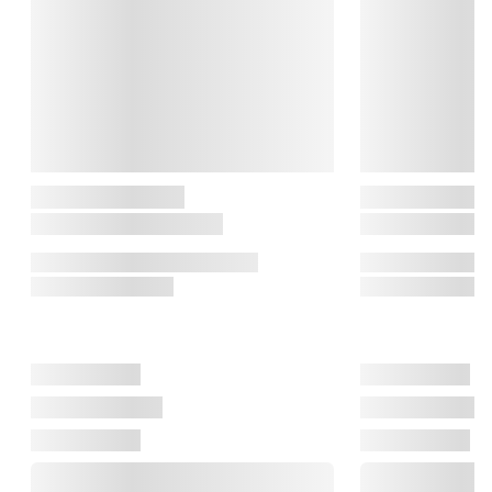
Le Creuset er et fransk varemærke, der er elsket verden rundt. 
Historien strækker sig tilbage til år 1925, hvor to belgiske 
fabrikanter mødte hinanden. I fællesskab skabte de den 
emaljerede støbejernsgryde, som vi stadig bruger i dag. Le 
Creuset er kendt for den rustikke form, de klare farver og 
produkter af høj kvalitet.