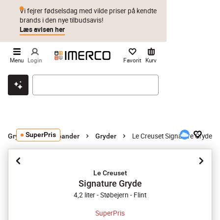
Vi fejrer fødselsdag med vilde priser på kendte
brands i den nye tilbudsavis!
Læs avisen her
Menu
Login
Favorit
Kurv
Klik & hent
Byt i 1 år
Prismatch
SuperPris
Le Creuset Signature Gryde
Gryder og stegepander
Gryder
Le Creuset
Signature Gryde
4,2 liter - Støbejern - Flint
SuperPris