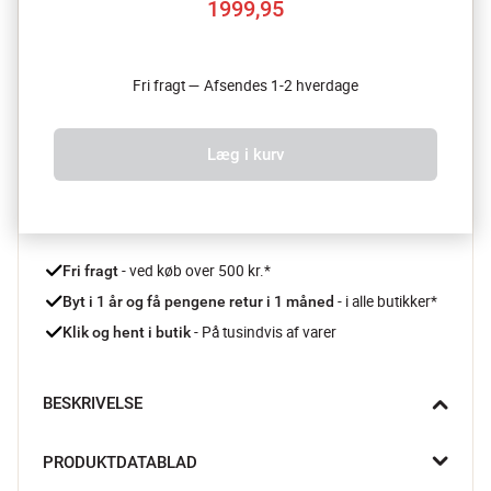
1999,95
Fri fragt — Afsendes 1-2 hverdage
Læg i kurv
 - ved køb over 500 kr.*
Fri fragt
- i alle butikker*
Byt i 1 år og få pengene retur i 1 måned 
 - På tusindvis af varer
Klik og hent i butik
BESKRIVELSE
Sæt farve på køkkenet og madlavningen med en Signature 
PRODUKTDATABLAD
støbejernsgryde fra Le Creuset.
