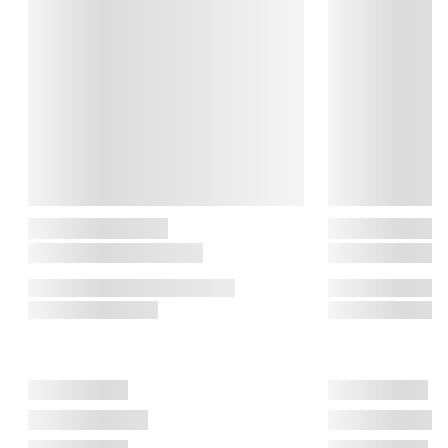
Le Creuset

Le Creuset er et fransk varemærke, der er elsket verden rundt. 
Historien strækker sig tilbage til år 1925, hvor to belgiske 
fabrikanter mødte hinanden. I fællesskab skabte de den 
emaljerede støbejernsgryde, som vi stadig bruger i dag. Le 
Creuset er kendt for den rustikke form, de klare farver og 
produkter af høj kvalitet.

Tærtefadet kan anvendes ved temperaturer fra -18° til +260° C, 
og tåler fryser, mikroovn, ovn, placering under ovnens 
grillelement samt rengøring i opvaskemaskine.