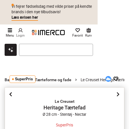
Vi fejrer fødselsdag med vilde priser på kendte
brands i den nye tilbudsavis!
Læs avisen her
Menu
Login
Favorit
Kurv
Klik & hent
Byt i 1 år
Prismatch
SuperPris
Le Creuset Heritage Tærtef
Bageudstyr
Tærteforme og fade
Le Creuset
Heritage Tærtefad
Ø 28 cm - Stentøj - Nectar
SuperPris