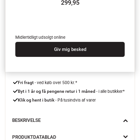
299,95
Midlertidligt udsolgt online
Giv mig besked
 - ved køb over 500 kr.*
Fri fragt
- i alle butikker*
Byt i 1 år og få pengene retur i 1 måned 
 - På tusindvis af varer
Klik og hent i butik
BESKRIVELSE
Træd ud af et varmt og dejligt bad, og svøb dig ind i de 
PRODUKTDATABLAD
ultrabløde Check håndklæder fra Juna. Håndklæderne er lavet 