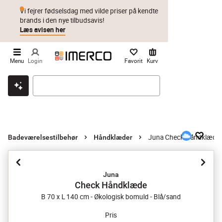
Vi fejrer fødselsdag med vilde priser på kendte
brands i den nye tilbudsavis!
Læs avisen her
Menu
Login
Favorit
Kurv
Klik & hent
Byt i 1 år
Prismatch
Juna Check Håndklæde
Badeværelsestilbehør
Håndklæder
Juna
Check Håndklæde
B 70 x L 140 cm - Økologisk bomuld - Blå/sand
Pris