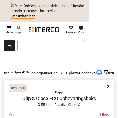
Vi fejrer fødselsdag med vilde priser på kendte
brands i den nye tilbudsavis!
Læs avisen her
Menu
Login
Favorit
Kurv
Klik & hent
Byt i 1 år
Prismatch
Spar 45%
Emsa C
Madopbevaring og organisering
Opbevaringsbokse
Restparti
Emsa
Clip & Close ECO Opbevaringsboks
0,55 liter - Plastik - Klar/blå
Pris
Tilbud