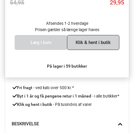
54,95
29,95
Afsendes 1-2 hverdage
Prisen gælder så længe lager haves
Læg i kurv
Klik & hent i butik
På lager i 59 butikker
 - ved køb over 500 kr.*
Fri fragt
- i alle butikker*
Byt i 1 år og få pengene retur i 1 måned 
 - På tusindvis af varer
Klik og hent i butik
BESKRIVELSE