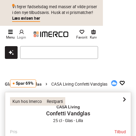
Vi fejrer fødselsdag med masser af vilde priser
i den nye tilbudsavis. Husk at vi prismatcher!
Læs avisen her
Menu
Login
Favorit
Kurv
Klik & hent
Byt i 1 år
Prismatch
Spar 69%
CASA Living Confetti Vandglas
Glas
Vandglas
Kun hos Imerco
Restparti
CASA Living
Confetti Vandglas
25 cl - Glas - Lilla
Pris
Tilbud