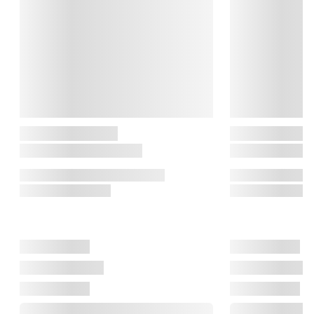
skaber en uforglemmelig atmosfære i dit hjem. CASA Living er 
skabt med en stor portion kærlighed og dedikation, for at 
opfylde dine inderste boligdrømme.