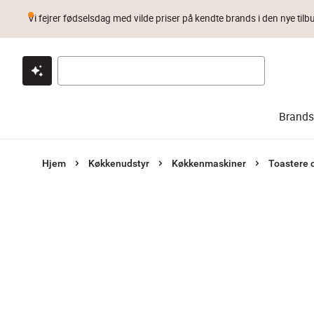
Vi fejrer fødselsdag med vilde priser på kendte brands i den nye tilb
Klik & hent
Byt i 1 år
Prismatch
Brands
Hjem
Køkkenudstyr
Køkkenmaskiner
Toastere o