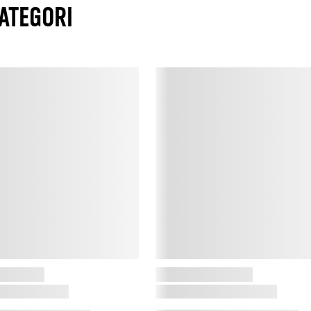
ATEGORI
Z
Z
i
s
k
p
p
Z
Z
a
æ
f
Z