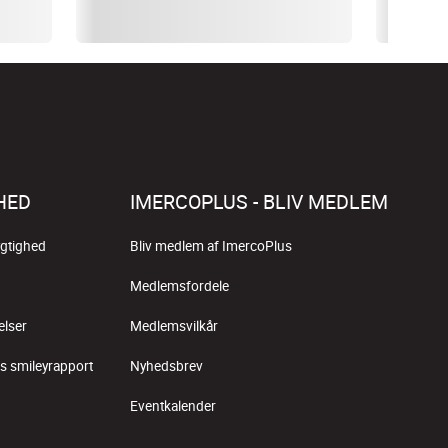
HED
IMERCOPLUS - BLIV MEDLEM
gtighed
Bliv medlem af ImercoPlus
Medlemsfordele
elser
Medlemsvilkår
s smileyrapport
Nyhedsbrev
Eventkalender