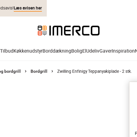
udsavis!
Læs avisen her
Tilbud
Køkkenudstyr
Borddækning
Bolig
El
Udeliv
Gaver
Inspiration
Zwilling Enfinigy Teppanyakiplade - 2 stk.
g bordgrill
Bordgrill
P