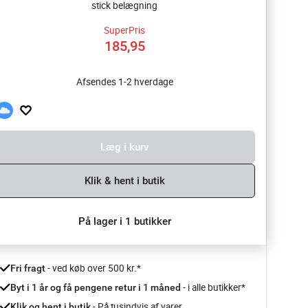
stick belægning
SuperPris
185,95
Afsendes 1-2 hverdage
Læg i kurv
Klik & hent i butik
På lager i 1 butikker
 - ved køb over 500 kr.*
Fri fragt
- i alle butikker*
Byt i 1 år og få pengene retur i 1 måned 
 - På tusindvis af varer
Klik og hent i butik