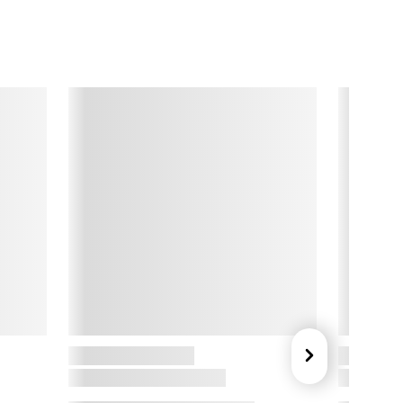
willing Enfinigy

willing Enfinigy er en kombination af avanceret, tysk 
ngeniørkunst og  innovativt, italiensk design. Enfinigy er en 
erie af elektriske køkkenredskaber, som hjælper dig med at 
lare alle slags køkkenopgaver. Enfinigy er designet med fokus 
å kvalitet og alle detaljer er perfektioneret i det enkelte 
rodukt.

willing historien

willing J.A. Henckels som mærke er lig med produkter 
fhøjeste kvalitet og har været det siden 1731, som et af de 
ldste mærker i verden. Zwilling tænker innovativt for at 
remstille produkter af høj kvalitet og tidsløst design. Med 
willing går du ikke på kompromis.