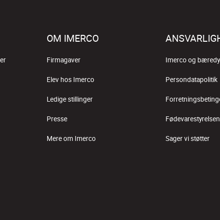
OM IMERCO
ANSVARLIG
er
Firmagaver
Imerco og bæredy
Elev hos Imerco
Persondatapolitik
Ledige stillinger
Forretningsbeting
Presse
Fødevarestyrelsen
Mere om Imerco
Sager vi støtter