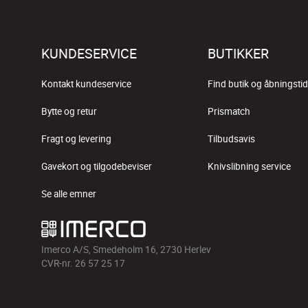
KUNDESERVICE
BUTIKKER
Kontakt kundeservice
Find butik og åbningstid
Bytte og retur
Prismatch
Fragt og levering
Tilbudsavis
Gavekort og tilgodebeviser
Knivslibning service
Se alle emner
Imerco A/S, Smedeholm 16, 2730 Herlev
CVR-nr. 26 57 25 17