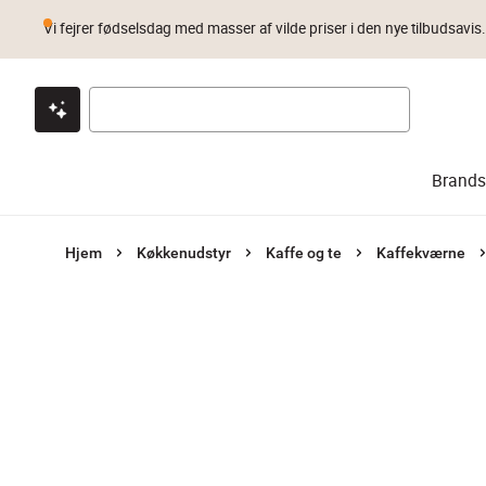
Vi fejrer fødselsdag med masser af vilde priser i den nye tilbudsavis
Klik & hent
Byt i 1 år
Prismatch
Brands
Hjem
Køkkenudstyr
Kaffe og te
Kaffekværne