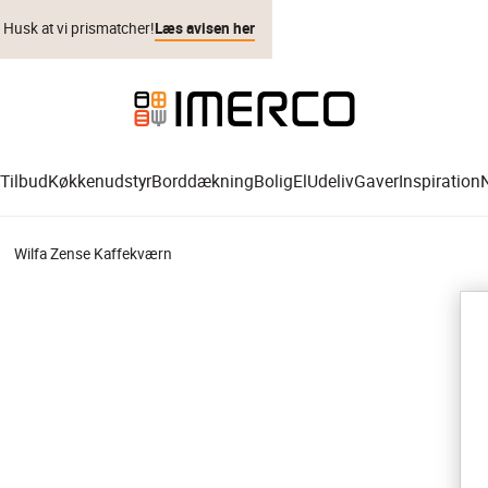
. Husk at vi prismatcher!
Læs avisen her
Tilbud
Køkkenudstyr
Borddækning
Bolig
El
Udeliv
Gaver
Inspiration
Wilfa Zense Kaffekværn