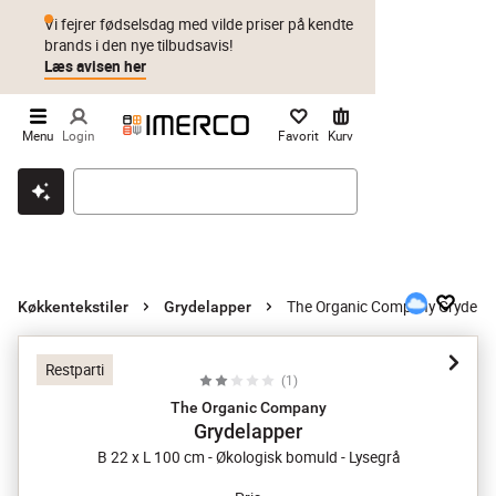
Vi fejrer fødselsdag med vilde priser på kendte
brands i den nye tilbudsavis!
Læs avisen her
Menu
Login
Favorit
Kurv
Klik & hent
Byt i 1 år
Prismatch
The Organic Company Grydela
Køkkentekstiler
Grydelapper
Restparti
(
1
)
The Organic Company
Grydelapper
B 22 x L 100 cm - Økologisk bomuld - Lysegrå