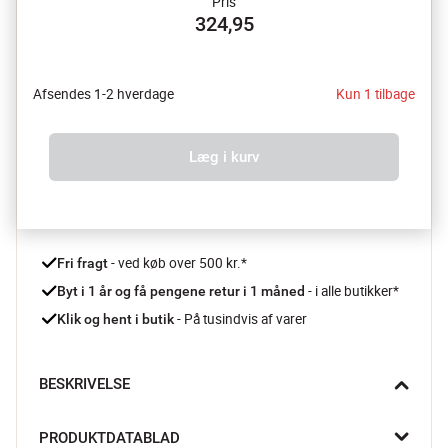
Pris
324,95
Afsendes 1-2 hverdage
Kun 1 tilbage
Læg i kurv
 - ved køb over 500 kr.*
Fri fragt
- i alle butikker*
Byt i 1 år og få pengene retur i 1 måned 
 - På tusindvis af varer
Klik og hent i butik
BESKRIVELSE
Både æstetiske og funktionelle! Disse grydelapper fra The 
PRODUKTDATABLAD
Organic Company kombinerer smart design med 