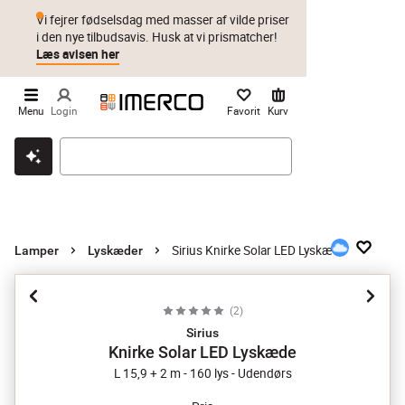
Vi fejrer fødselsdag med masser af vilde priser
i den nye tilbudsavis. Husk at vi prismatcher!
Læs avisen her
Menu
Login
Favorit
Kurv
Klik & hent
Byt i 1 år
Prismatch
Sirius Knirke Solar LED Lyskæde
Lamper
Lyskæder
(
2
)
Sirius
Knirke Solar LED Lyskæde
L 15,9 + 2 m - 160 lys - Udendørs