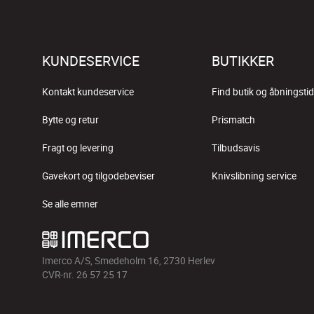
KUNDESERVICE
BUTIKKER
Kontakt kundeservice
Find butik og åbningstid
Bytte og retur
Prismatch
Fragt og levering
Tilbudsavis
Gavekort og tilgodebeviser
Knivslibning service
Se alle emner
Imerco A/S, Smedeholm 16, 2730 Herlev
CVR-nr. 26 57 25 17