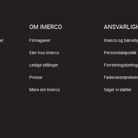
OM IMERCO
ANSVARLIG
er
Firmagaver
Imerco og bæredy
Elev hos Imerco
Persondatapolitik
Ledige stillinger
Forretningsbeting
Presse
Fødevarestyrelsen
Mere om Imerco
Sager vi støtter