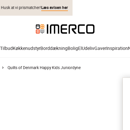
. Husk at vi prismatcher!
Læs avisen her
Tilbud
Køkkenudstyr
Borddækning
Bolig
El
Udeliv
Gaver
Inspiration
Quilts of Denmark Happy Kids Juniordyne