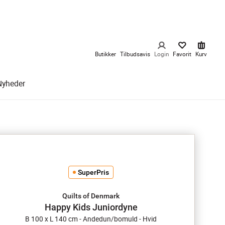
Butikker
Tilbudsavis
Login
Favorit
Kurv
Nyheder
SuperPris
Quilts of Denmark
Happy Kids Juniordyne
B 100 x L 140 cm - Andedun/bomuld - Hvid