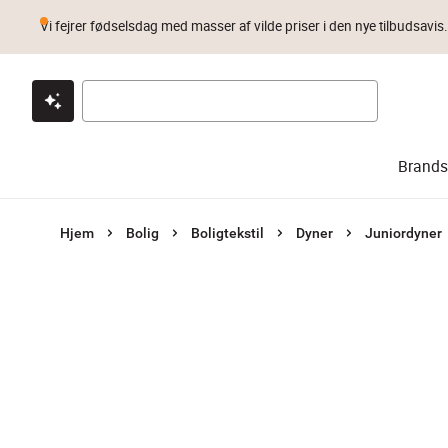
Vi fejrer fødselsdag med masser af vilde priser i den nye tilbudsavis
Klik & hent
Byt i 1 år
Prismatch
Brands
Hjem
Bolig
Boligtekstil
Dyner
Juniordyner