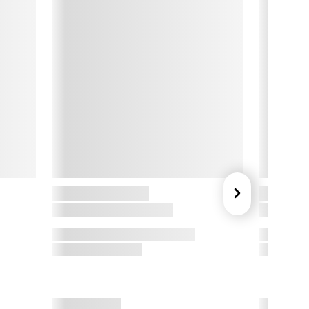
EX-certificeret model? 
 Find svaret og meget mere her.