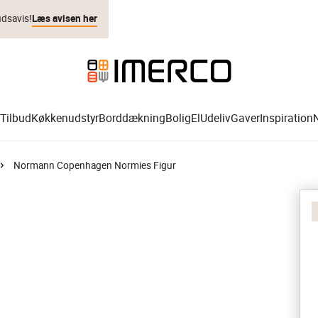
udsavis!
Læs avisen her
Tilbud
Køkkenudstyr
Borddækning
Bolig
El
Udeliv
Gaver
Inspiration
Normann Copenhagen Normies Figur