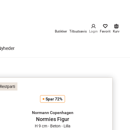
Butikker
Tilbudsavis
Login
Favorit
Kurv
Nyheder
Restparti
Spar 72%
Normann Copenhagen
Normies Figur
H 9 cm - Beton - Lilla