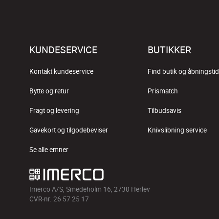
KUNDESERVICE
BUTIKKER
Kontakt kundeservice
Find butik og åbningstid
Bytte og retur
Prismatch
Fragt og levering
Tilbudsavis
Gavekort og tilgodebeviser
Knivslibning service
Se alle emner
Imerco A/S, Smedeholm 16, 2730 Herlev
CVR-nr. 26 57 25 17