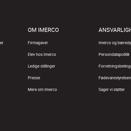
OM IMERCO
ANSVARLIG
er
Firmagaver
Imerco og bæredy
Elev hos Imerco
Persondatapolitik
Ledige stillinger
Forretningsbeting
Presse
Fødevarestyrelsen
Mere om Imerco
Sager vi støtter