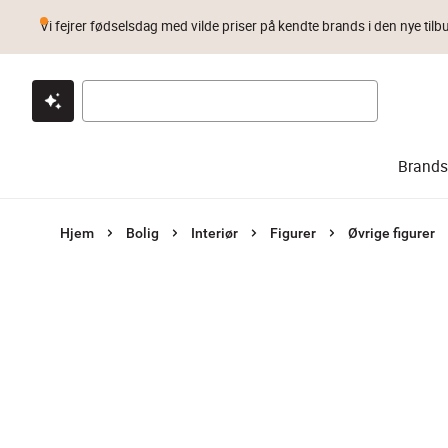
Vi fejrer fødselsdag med vilde priser på kendte brands i den nye tilb
Klik & hent
Byt i 1 år
Prismatch
Brands
Hjem
Bolig
Interiør
Figurer
Øvrige figurer