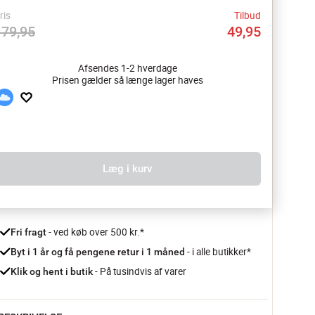
ris
Tilbud
179,95
49,95
Afsendes 1-2 hverdage
Prisen gælder så længe lager haves
Læg i kurv
 - ved køb over 500 kr.*
Fri fragt
- i alle butikker*
Byt i 1 år og få pengene retur i 1 måned 
 - På tusindvis af varer
Klik og hent i butik