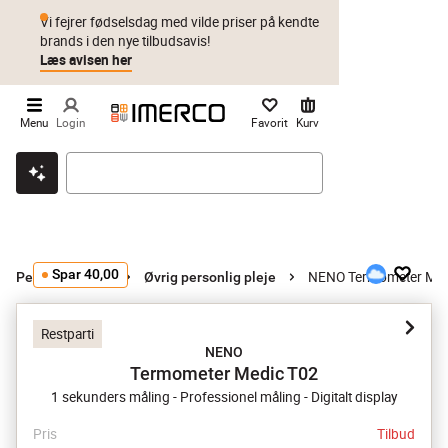
Vi fejrer fødselsdag med vilde priser på kendte
brands i den nye tilbudsavis!
Læs avisen her
Menu
Login
Favorit
Kurv
Klik & hent
Byt i 1 år
Prismatch
Spar 40,00
NENO Termometer Med
Personlig pleje
Øvrig personlig pleje
Restparti
NENO
Termometer Medic T02
1 sekunders måling - Professionel måling - Digitalt display
Pris
Tilbud