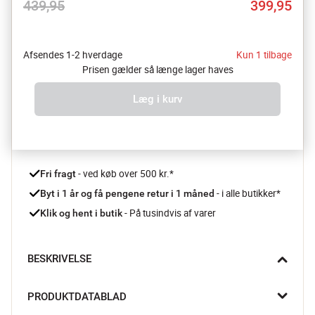
439,95
399,95
Afsendes 1-2 hverdage
Kun 1 tilbage
Prisen gælder så længe lager haves
Læg i kurv
 - ved køb over 500 kr.*
Fri fragt
- i alle butikker*
Byt i 1 år og få pengene retur i 1 måned 
 - På tusindvis af varer
Klik og hent i butik
BESKRIVELSE
Feber eller ej? Find hurtigt ud af det med Nenos Medic T02 
PRODUKTDATABLAD
termometer. Perfekt til at sikre, at hele familien er sund og rask, 
uanset situationen.
