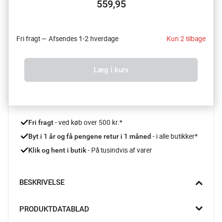
559,95
Fri fragt — Afsendes 1-2 hverdage
Kun 2 tilbage
Læg i kurv
 - ved køb over 500 kr.*
Fri fragt
- i alle butikker*
Byt i 1 år og få pengene retur i 1 måned 
 - På tusindvis af varer
Klik og hent i butik
BESKRIVELSE
Når der skal skrues ned for tempoet og nydes en god kop te, er 
PRODUKTDATABLAD
tekanden fra Le Creuset det oplagte valg. Den klassiske form 
og den smukke farver gør den til en fast del af både hverdag 