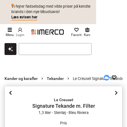
Vi fejrer fødselsdag med vilde priser på kendte
brands i den nye tilbudsavis!
Læs avisen her
Menu
Login
Favorit
Kurv
Klik & hent
Byt i 1 år
Prismatch
Le Creuset Signature Tekande m.
Kander og karafler
Tekander
Le Creuset
Signature Tekande m. Filter
1,3 liter - Stentøj - Bleu Riviera
Pris