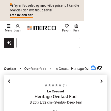
Vi fejrer fødselsdag med vilde priser på kendte
brands i den nye tilbudsavis!
Læs avisen her
Menu
Login
Favorit
Kurv
Klik & hent
Byt i 1 år
Prismatch
Le Creuset Heritage Ovnfast Fad
Ovnfast
Ovnfaste fade
(
1
)
Le Creuset
Heritage Ovnfast Fad
B 20 x L 32 cm - Stentøj - Deep Teal