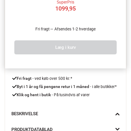
SuperPris
1099,95
Fri fragt — Afsendes 1-2 hverdage
Læg i kurv
 - ved køb over 500 kr.*
Fri fragt
- i alle butikker*
Byt i 1 år og få pengene retur i 1 måned 
 - På tusindvis af varer
Klik og hent i butik
BESKRIVELSE
Et tilbehørssæt fra KitchenAid der indeholder 3 værktøjer der 
PRODUKTDATABLAD
tager oplevelsen af din KitchenAid røremaskine til et nyt niveau.
