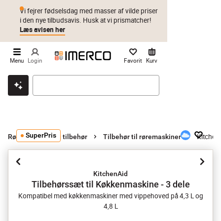
Vi fejrer fødselsdag med masser af vilde priser
i den nye tilbudsavis. Husk at vi prismatcher!
Læs avisen her
Menu
Login
Favorit
Kurv
Klik & hent
Byt i 1 år
Prismatch
SuperPris
Kitchen
Røremaskiner og tilbehør
Tilbehør til røremaskiner
KitchenAid
Tilbehørssæt til Køkkenmaskine - 3 dele
Kompatibel med køkkenmaskiner med vippehoved på 4,3 L og
4,8 L