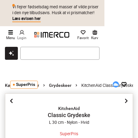
Vi fejrer fødselsdag med masser af vilde priser
i den nye tilbudsavis. Husk at vi prismatcher!
Læs avisen her
Menu
Login
Favorit
Kurv
Klik & hent
Byt i 1 år
Prismatch
SuperPris
KitchenAid Classic Grydeske
Køkkenredskaber
Grydeskeer
KitchenAid
Classic Grydeske
L 30 cm - Nylon - Hvid
SuperPris