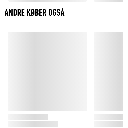
Køkkenknive ligger typisk mellem 51 og 65 HRC. Jo højere tal, 
ANDRE KØBER OGSÅ
desto længere holder kniven sig skarp – men den kan være 
sværere at slibe. Lavere HRC gør kniven nemmere at 
vedligeholde, men den mister hurtigere skarpheden. Derfor er 
HRC en vigtig indikator for både kvalitet og levetid.