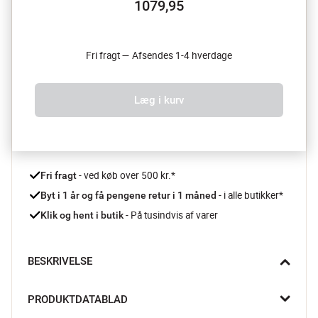
1079,95
Fri fragt — Afsendes 1-4 hverdage
Læg i kurv
 - ved køb over 500 kr.*
Fri fragt
- i alle butikker*
Byt i 1 år og få pengene retur i 1 måned 
 - På tusindvis af varer
Klik og hent i butik
BESKRIVELSE
Shun Classic utilitykniven fra KAI er et must i køkkenet. Den er 
PRODUKTDATABLAD
næst efter kokkekniven nok den mest universelle kniv, og kan 
også på mange måder erstatte en kokkekniv. Den er ikke helt så 