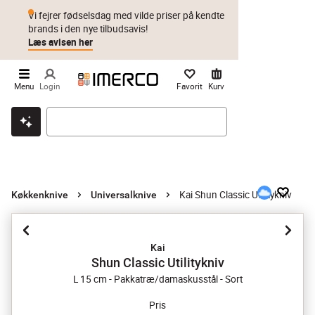
Vi fejrer fødselsdag med vilde priser på kendte
brands i den nye tilbudsavis!
Læs avisen her
Menu
Login
Favorit
Kurv
Klik & hent
Byt i 1 år
Prismatch
Kai Shun Classic Utilitykniv
Køkkenknive
Universalknive
Kai
Shun Classic Utilitykniv
L 15 cm - Pakkatræ/damaskusstål - Sort
Pris