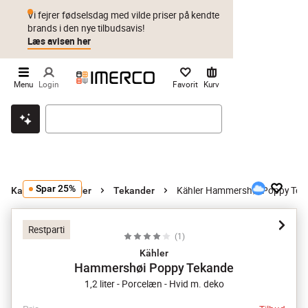
Vi fejrer fødselsdag med vilde priser på kendte
brands i den nye tilbudsavis!
Læs avisen her
Menu
Login
Favorit
Kurv
Klik & hent
Byt i 1 år
Prismatch
Spar 25%
Kähler Hammershøi Poppy Tek
Kander og karafler
Tekander
Restparti
(
1
)
Kähler
Hammershøi Poppy Tekande
1,2 liter - Porcelæn - Hvid m. deko