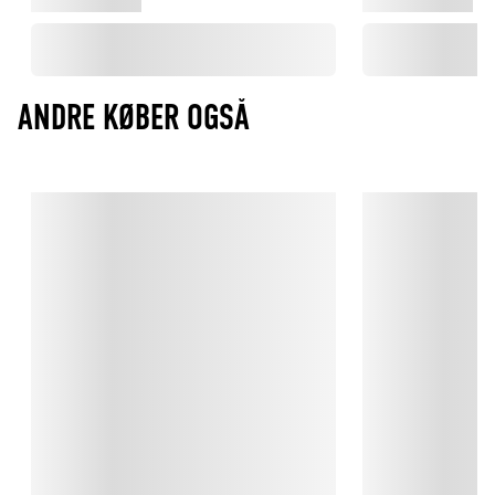
Mix og match med Hammershøi

Stellet har ikke noget ’op og ned’, så du kan variere bordets 
udtryk fra gang til gang. Sæt fx Kähler Hammershøi Poppy-
stellet sammen med Hammershøis klassiske hvide stel og giv 
den klassiske opdækning et floralt tvist.

ANDRE KØBER OGSÅ
Kähler - Klassisk keramik siden 1839

Den første Kähler-vase blev lavet tilbage på et lille 
pottemagerværksted i Næstved i 1839. Siden da har Kähler i 
samarbejde med store kunstnere produceret smukke vaser, 
brugskunst og andre ting til hjemmet. Det er primært det 
klassiske keramik, der hele vejen igennem har været deres 
kendetegn, mens der i dag også har sneget sig andre 
materialer ind i de smukke kunstværker. Nøgleordene hos 
Kähler er håndværk, kreativitet og samarbejder med store 
kunstnere.

Fordi motivet er brændt ned i porcelænet, kan du putte det i 
opvaskemaskinen ved maks. 55 grader, uden det tager skade.

Der er to års brudgaranti på Poppy-stellet fra Kähler 
Hammershøi.