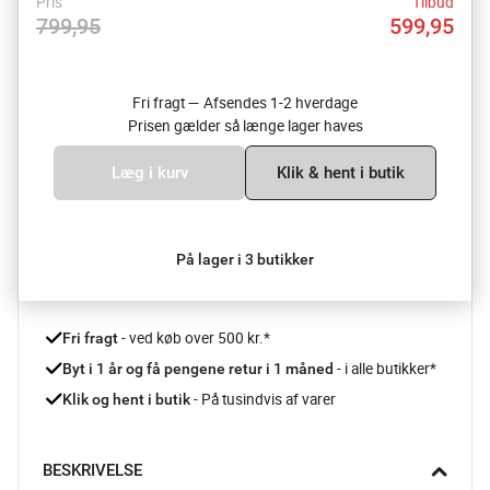
Pris
Tilbud
799,95
599,95
Fri fragt — Afsendes 1-2 hverdage
Prisen gælder så længe lager haves
Læg i kurv
Klik & hent i butik
På lager i 3 butikker
 - ved køb over 500 kr.*
Fri fragt
- i alle butikker*
Byt i 1 år og få pengene retur i 1 måned 
 - På tusindvis af varer
Klik og hent i butik
BESKRIVELSE