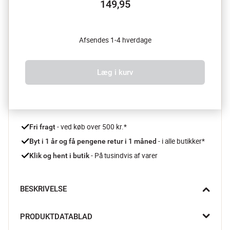
149,95
Afsendes 1-4 hverdage
Læg i kurv
 - ved køb over 500 kr.*
Fri fragt
- i alle butikker*
Byt i 1 år og få pengene retur i 1 måned 
 - På tusindvis af varer
Klik og hent i butik
BESKRIVELSE
Nyd din espresso med stil i Jacob Jensens elegante 
PRODUKTDATABLAD
espressoglas. Den enkeltvæggede kant giver en behagelig 
drikkeoplevelse, mens den dobbeltvæggede konstruktion 