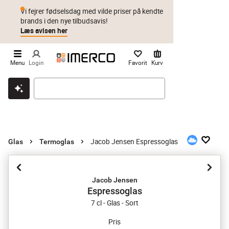
Vi fejrer fødselsdag med vilde priser på kendte
brands i den nye tilbudsavis!
Læs avisen her
Menu
Login
Favorit
Kurv
Klik & hent
Byt i 1 år
Prismatch
Jacob Jensen Espressoglas
Glas
Termoglas
Jacob Jensen
Espressoglas
7 cl - Glas - Sort
Pris