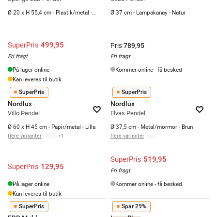
Ø 20 x H 55,4 cm - Plastik/metal - Hvid/sort
Ø 37 cm - Lampakanay - Natur
SuperPris
499,95
Pris
789,95
Fri fragt
Fri fragt
På lager online
Kommer online - få besked
Kan leveres til butik
SuperPris
SuperPris
Nordlux
Nordlux
Villo Pendel
Elvas Pendel
Ø 60 x H 45 cm - Papir/metal - Lilla
Ø 37,5 cm - Metal/mormor - Brun
flere varianter
+
1
flere varianter
SuperPris
519,95
SuperPris
129,95
Fri fragt
På lager online
Kommer online - få besked
Kan leveres til butik
SuperPris
Spar 29%