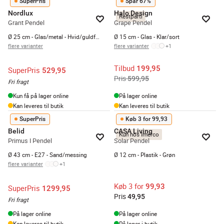
SuperPris
Spar 67%
Nordlux
Halo Design
Restparti
Grant Pendel
Grape Pendel
Ø 25 cm - Glas/metal - Hvid/guldfarvet
Ø 15 cm - Glas - Klar/sort
flere varianter
flere varianter
+
1
Tilbud
199,95
SuperPris
529,95
Pris
599,95
Fri fragt
Kun få på lager online
På lager online
Kan leveres til butik
Kan leveres til butik
SuperPris
Køb 3 for 99,93
Belid
CASA Living
Kun hos Imerco
Primus I Pendel
Solar Pendel
Ø 43 cm - E27 - Sand/messing
Ø 12 cm - Plastik - Grøn
flere varianter
+
1
Køb 3 for
99,93
SuperPris
1299,95
Pris
49,95
Fri fragt
På lager online
På lager online
Kan leveres til butik
På lager i butik