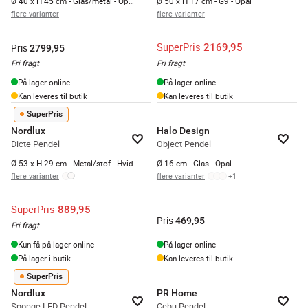
Ø 40 x H 45 cm - Glas/metal - Opal/krom
Ø 50 x H 17 cm - G9 - Opal
flere varianter
flere varianter
SuperPris
2169,95
Pris
2799,95
Fri fragt
Fri fragt
På lager online
På lager online
Kan leveres til butik
Kan leveres til butik
SuperPris
Nordlux
Halo Design
Dicte Pendel
Object Pendel
Ø 53 x H 29 cm - Metal/stof - Hvid
Ø 16 cm - Glas - Opal
flere varianter
flere varianter
+
1
SuperPris
889,95
Pris
469,95
Fri fragt
Kun få på lager online
På lager online
På lager i butik
Kan leveres til butik
SuperPris
Nordlux
PR Home
Sponge LED Pendel
Cebu Pendel