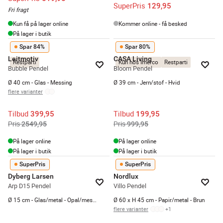
SuperPris
129,95
Fri fragt
Kun få på lager online
Kommer online - få besked
På lager i butik
Spar 84%
Spar 80%
Leitmotiv
CASA Living
Restparti
Kun hos Imerco
Restparti
Bubble Pendel
Bloom Pendel
Ø 40 cm - Glas - Messing
Ø 39 cm - Jern/stof - Hvid
flere varianter
Tilbud
Tilbud
399,95
199,95
Pris
Pris
2549,95
999,95
På lager online
På lager online
På lager i butik
På lager i butik
SuperPris
SuperPris
Dyberg Larsen
Nordlux
Arp D15 Pendel
Villo Pendel
Ø 15 cm - Glas/metal - Opal/messing
Ø 60 x H 45 cm - Papir/metal - Brun
flere varianter
+
1