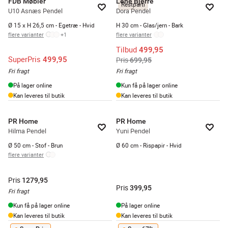
FDB Møbler
Lene Bjerre
Restparti
U10 Asnæs Pendel
Dora Pendel
Ø 15 x H 26,5 cm - Egetræ - Hvid
H 30 cm - Glas/jern - Bark
flere varianter
+
1
flere varianter
Tilbud
499,95
SuperPris
499,95
Pris
699,95
Fri fragt
Fri fragt
På lager online
Kun få på lager online
Kan leveres til butik
Kan leveres til butik
PR Home
PR Home
Hilma Pendel
Yuni Pendel
Ø 50 cm - Stof - Brun
Ø 60 cm - Rispapir - Hvid
flere varianter
Pris
1279,95
Pris
399,95
Fri fragt
Kun få på lager online
På lager online
Kan leveres til butik
Kan leveres til butik