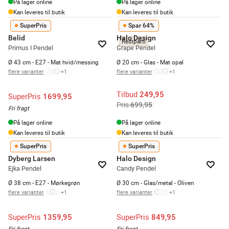
På lager online
På lager online
Kan leveres til butik
Kan leveres til butik
SuperPris
Spar 64%
Belid
Halo Design
Restparti
Primus I Pendel
Grape Pendel
Ø 43 cm - E27 - Mat hvid/messing
Ø 20 cm - Glas - Mat opal
flere varianter
+
1
flere varianter
+
1
Tilbud
249,95
SuperPris
1699,95
Pris
699,95
Fri fragt
På lager online
På lager online
Kan leveres til butik
Kan leveres til butik
SuperPris
SuperPris
Dyberg Larsen
Halo Design
Ejka Pendel
Candy Pendel
Ø 38 cm - E27 - Mørkegrøn
Ø 30 cm - Glas/metal - Oliven
flere varianter
+
1
flere varianter
+
1
SuperPris
SuperPris
1359,95
849,95
Fri fragt
Fri fragt