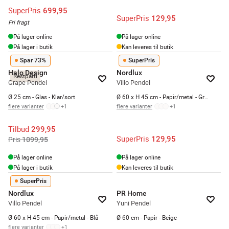
SuperPris
699,95
SuperPris
129,95
Fri fragt
På lager online
På lager online
På lager i butik
Kan leveres til butik
Spar 73%
SuperPris
Halo Design
Nordlux
Restparti
Grape Pendel
Villo Pendel
Ø 25 cm - Glas - Klar/sort
Ø 60 x H 45 cm - Papir/metal - Grøn
flere varianter
+
1
flere varianter
+
1
Tilbud
299,95
SuperPris
129,95
Pris
1099,95
På lager online
På lager online
På lager i butik
Kan leveres til butik
SuperPris
Nordlux
PR Home
Villo Pendel
Yuni Pendel
Ø 60 x H 45 cm - Papir/metal - Blå
Ø 60 cm - Papir - Beige
flere varianter
+
1