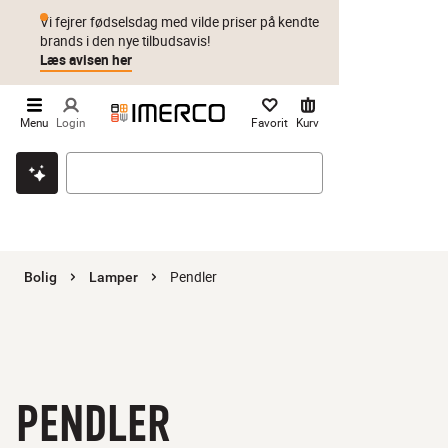
Vi fejrer fødselsdag med vilde priser på kendte
brands i den nye tilbudsavis!
Læs avisen her
Menu
Login
Favorit
Kurv
Klik & hent
Byt i 1 år
Prismatch
Pendler
Bolig
Lamper
PENDLER