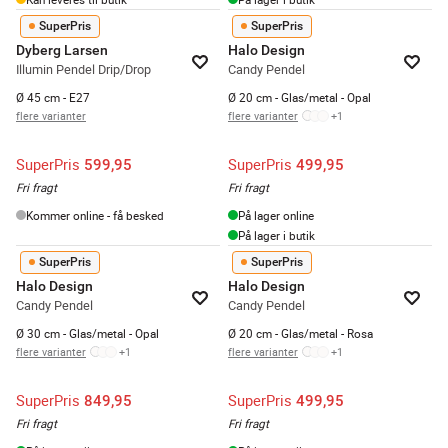
SuperPris
SuperPris
Dyberg Larsen
Halo Design
Illumin Pendel Drip/Drop
Candy Pendel
Ø 45 cm - E27
Ø 20 cm - Glas/metal - Opal
flere varianter
flere varianter
+
1
SuperPris
SuperPris
599,95
499,95
Fri fragt
Fri fragt
Kommer online - få besked
På lager online
På lager i butik
SuperPris
SuperPris
Halo Design
Halo Design
Candy Pendel
Candy Pendel
Ø 30 cm - Glas/metal - Opal
Ø 20 cm - Glas/metal - Rosa
flere varianter
+
1
flere varianter
+
1
SuperPris
SuperPris
849,95
499,95
Fri fragt
Fri fragt