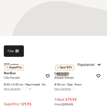
Filter
Popularitet
737
varer
SuperPris
Spar 83%
Nordlux
Leitmotiv
Restparti
Villo Pendel
Bubble Pendel
Ø 60 x H 45 cm - Papir/metal - Hvid
Ø 40 cm - Glas - Krom
flere varianter
+
1
flere varianter
Tilbud
379,95
SuperPris
129,95
Pris
2299,95