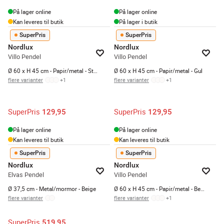
På lager online
På lager online
Kan leveres til butik
På lager i butik
SuperPris
SuperPris
Nordlux
Nordlux
Villo Pendel
Villo Pendel
Ø 60 x H 45 cm - Papir/metal - Støvet rosa
Ø 60 x H 45 cm - Papir/metal - Gul
flere varianter
+
1
flere varianter
+
1
SuperPris
SuperPris
129,95
129,95
På lager online
På lager online
Kan leveres til butik
Kan leveres til butik
SuperPris
SuperPris
Nordlux
Nordlux
Elvas Pendel
Villo Pendel
Ø 37,5 cm - Metal/mormor - Beige
Ø 60 x H 45 cm - Papir/metal - Beige
flere varianter
flere varianter
+
1
SuperPris
519,95