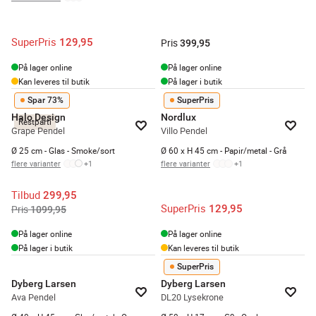
SuperPris
129,95
Pris
399,95
På lager online
På lager online
Kan leveres til butik
På lager i butik
Spar 73%
SuperPris
Halo Design
Nordlux
Restparti
Grape Pendel
Villo Pendel
Ø 25 cm - Glas - Smoke/sort
Ø 60 x H 45 cm - Papir/metal - Grå
flere varianter
+
1
flere varianter
+
1
Tilbud
299,95
SuperPris
129,95
Pris
1099,95
På lager online
På lager online
På lager i butik
Kan leveres til butik
SuperPris
Dyberg Larsen
Dyberg Larsen
Ava Pendel
DL20 Lysekrone