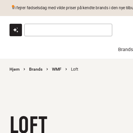
Vi fejrer fødselsdag med vilde priser på kendte brands i den nye tilb
Klik & hent
Byt i 1 år
Prismatch
Brands
Loft
Hjem
Brands
WMF
LOFT