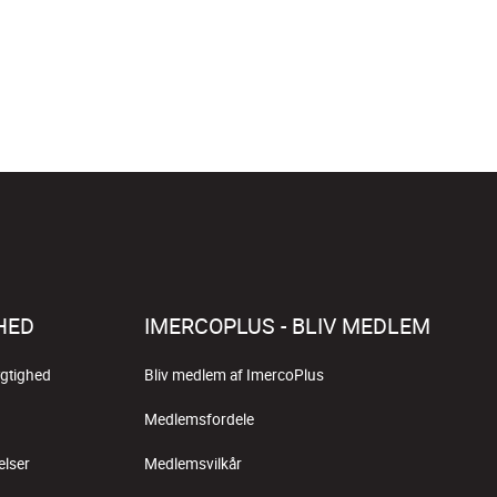
HED
IMERCOPLUS - BLIV MEDLEM
gtighed
Bliv medlem af ImercoPlus
Medlemsfordele
elser
Medlemsvilkår