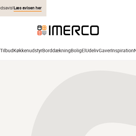
udsavis!
Læs avisen her
Tilbud
Køkkenudstyr
Borddækning
Bolig
El
Udeliv
Gaver
Inspiration