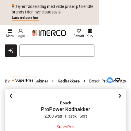
Vi fejrer fødselsdag med vilde priser på kendte
brands i den nye tilbudsavis!
Læs avisen her
Menu
Login
Favorit
Kurv
Klik & hent
Byt i 1 år
Prismatch
SuperPris
Bosch ProPower Kødh
Øvrige køkkenmaskiner
Kødhakkere
Bosch
ProPower Kødhakker
2200 watt - Plastik - Sort
SuperPris