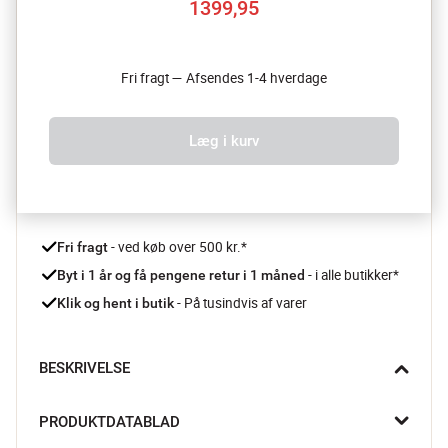
1399,95
Fri fragt — Afsendes 1-4 hverdage
Læg i kurv
 - ved køb over 500 kr.*
Fri fragt
- i alle butikker*
Byt i 1 år og få pengene retur i 1 måned 
 - På tusindvis af varer
Klik og hent i butik
BESKRIVELSE
Med Bosch ProPower Kødhakker bliver det en leg at udforske 
PRODUKTDATABLAD
køkkenets mange muligheder. Hak kød til saftige frikadeller, lav 
dine egne pølser, eller pres frisk frugt til en lækker saft.
