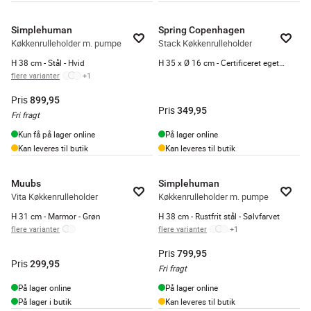
Simplehuman
Spring Copenhagen
Køkkenrulleholder m. pumpe
Stack Køkkenrulleholder
H 38 cm - Stål - Hvid
H 35 x Ø 16 cm - Certificeret egetræ
flere varianter
+
1
Pris
899,95
Pris
349,95
Fri fragt
Kun få på lager online
På lager online
Kan leveres til butik
Kan leveres til butik
Muubs
Simplehuman
Vita Køkkenrulleholder
Køkkenrulleholder m. pumpe
H 31 cm - Marmor - Grøn
H 38 cm - Rustfrit stål - Sølvfarvet
flere varianter
flere varianter
+
1
Pris
799,95
Pris
299,95
Fri fragt
På lager online
På lager online
På lager i butik
Kan leveres til butik