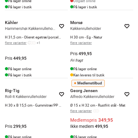
På lager online
Udgået online
På lager i butik
På lager i butik
Kähler
Morsø
Hammershøi Køkkenrulleholder
Køkkenrulleholder
H 31,5 cm - Olieret egetræ/porcelæn - Hvid
H 30 cm - Eg - Natur
flere varianter
+
1
flere varianter
Pris
499,95
Pris
449,95
Fri fragt
På lager online
På lager online
På lager i butik
Kan leveres til butik
Medlemstilbud
Rig-Tig
Georg Jensen
Roll-It Køkkenrulleholder
Alfredo Køkkenrulleholder
H 30 x B 15,5 cm - Gummitræ/PP plas - Rose
Ø 15 x H 32 cm - Rustfrit stål - Mat
flere varianter
Medlemspris
349,95
Pris
Ikke medlem
299,95
499,95
På lager online
På lager online