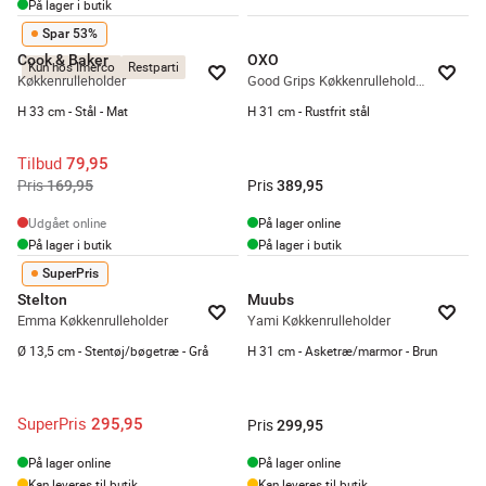
På lager i butik
Spar 53%
Cook & Baker
OXO
Kun hos Imerco
Restparti
Køkkenrulleholder
Good Grips Køkkenrulleholder
H 33 cm - Stål - Mat
H 31 cm - Rustfrit stål
Tilbud
79,95
Pris
Pris
169,95
389,95
Udgået online
På lager online
På lager i butik
På lager i butik
SuperPris
Stelton
Muubs
Emma Køkkenrulleholder
Yami Køkkenrulleholder
Ø 13,5 cm - Stentøj/bøgetræ - Grå
H 31 cm - Asketræ/marmor - Brun
SuperPris
295,95
Pris
299,95
På lager online
På lager online
Kan leveres til butik
Kan leveres til butik