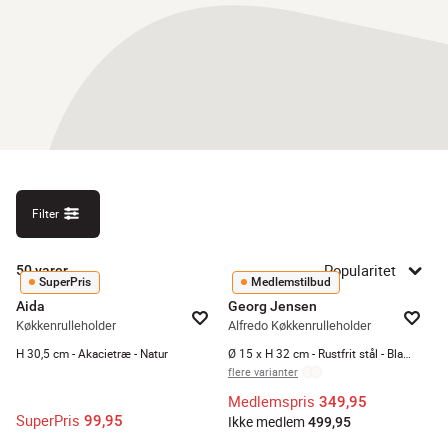
Filter
Popularitet
50
varer
SuperPris
Medlemstilbud
Aida
Georg Jensen
Køkkenrulleholder
Alfredo Køkkenrulleholder
H 30,5 cm - Akacietræ - Natur
Ø 15 x H 32 cm - Rustfrit stål - Blank
flere varianter
Medlemspris
349,95
SuperPris
99,95
Ikke medlem
499,95