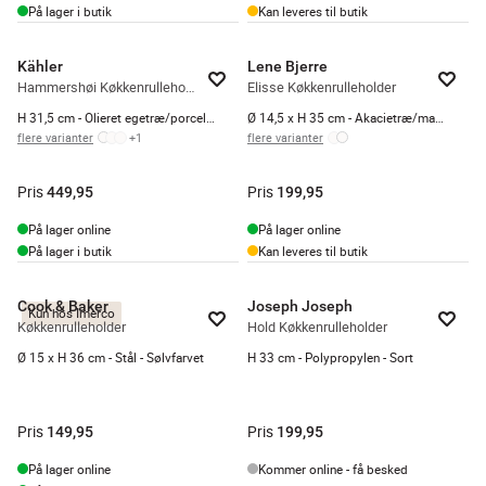
På lager i butik
Kan leveres til butik
Kähler
Lene Bjerre
Hammershøi Køkkenrulleholder
Elisse Køkkenrulleholder
H 31,5 cm - Olieret egetræ/porcelæn - Antracitgrå
Ø 14,5 x H 35 cm - Akacietræ/marmor - Hvid
flere varianter
+
1
flere varianter
Pris
Pris
449,95
199,95
På lager online
På lager online
På lager i butik
Kan leveres til butik
Cook & Baker
Joseph Joseph
Kun hos Imerco
Køkkenrulleholder
Hold Køkkenrulleholder
Ø 15 x H 36 cm - Stål - Sølvfarvet
H 33 cm - Polypropylen - Sort
Pris
Pris
149,95
199,95
På lager online
Kommer online - få besked