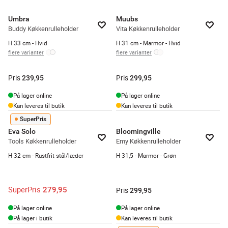
Umbra
Muubs
Buddy Køkkenrulleholder
Vita Køkkenrulleholder
H 33 cm - Hvid
H 31 cm - Marmor - Hvid
flere varianter
flere varianter
Pris
Pris
239,95
299,95
På lager online
På lager online
Kan leveres til butik
Kan leveres til butik
SuperPris
Eva Solo
Bloomingville
Tools Køkkenrulleholder
Emy Køkkenrulleholder
H 32 cm - Rustfrit stål/læder
H 31,5 - Marmor - Grøn
SuperPris
279,95
Pris
299,95
På lager online
På lager online
På lager i butik
Kan leveres til butik