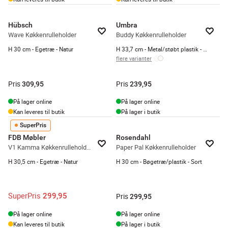
Hübsch
Umbra
Wave Køkkenrulleholder
Buddy Køkkenrulleholder
H 30 cm - Egetræ - Natur
H 33,7 cm - Metal/støbt plastik - Sort
flere varianter
Pris
Pris
309,95
239,95
På lager online
På lager online
Kan leveres til butik
På lager i butik
SuperPris
FDB Møbler
Rosendahl
V1 Kamma Køkkenrulleholder
Paper Pal Køkkenrulleholder
H 30,5 cm - Egetræ - Natur
H 30 cm - Bøgetræ/plastik - Sort
SuperPris
299,95
Pris
299,95
På lager online
På lager online
Kan leveres til butik
På lager i butik