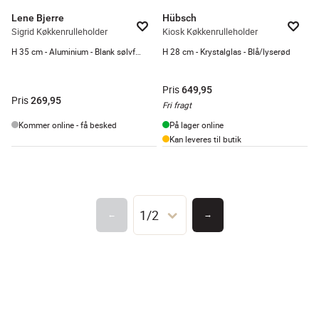
Lene Bjerre
Hübsch
Sigrid Køkkenrulleholder
Kiosk Køkkenrulleholder
H 35 cm - Aluminium - Blank sølvfarvet
H 28 cm - Krystalglas - Blå/lyserød
Pris
649,95
Pris
269,95
Fri fragt
Kommer online - få besked
På lager online
Kan leveres til butik
1/2
←
→