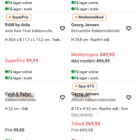
På lager online
På lager online
På lager i butik
På lager i butik
SuperPris
Medlemstilbud
RAW by Aida
Georg Jensen
Aida Raw Teak Køkkenrulleholder
Bernadotte Køkkenrulleholder
H 30,6 x B 11,7 x L 13,2 cm - Teaktræ - Natur
H 29,8 cm - Rustfrit stål
Medlemspris
349,95
SuperPris
99,95
Ikke medlem
499,95
På lager online
På lager online
På lager i butik
På lager i butik
Spar 61%
Cook & Baker
Georg Jensen
Kun hos Imerco
Restparti
Køkkenrulleholder
Alfredo Køkkenrulleholder
H 32 cm - Stål
Ø 15 x H 32 cm - Rustfrit stål - Sort
flere varianter
Tilbud
269,95
Pris
Pris
99,95
699,95