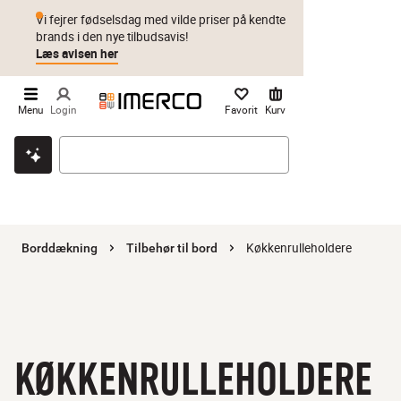
Vi fejrer fødselsdag med vilde priser på kendte
brands i den nye tilbudsavis!
Læs avisen her
Menu
Login
Favorit
Kurv
Klik & hent
Byt i 1 år
Prismatch
Køkkenrulleholdere
Borddækning
Tilbehør til bord
KØKKENRULLEHOLDERE