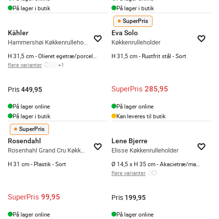
På lager i butik
På lager i butik
SuperPris
Kähler
Eva Solo
Hammershøi Køkkenrulleholder
Køkkenrulleholder
H 31,5 cm - Olieret egetræ/porcelæn - Indigo
H 31,5 cm - Rustfrit stål - Sort
flere varianter
+
1
SuperPris
285,95
Pris
449,95
På lager online
På lager online
På lager i butik
Kan leveres til butik
SuperPris
Rosendahl
Lene Bjerre
Rosenhahl Grand Cru Køkkenrulleholder
Elisse Køkkenrulleholder
H 31 cm - Plastik - Sort
Ø 14,5 x H 35 cm - Akacietræ/marmor - Sand
flere varianter
SuperPris
99,95
Pris
199,95
På lager online
På lager online