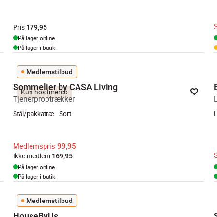
Pris
179,95
På lager online
På lager i butik
Medlemstilbud
Sommelier by CASA Living
Kun hos Imerco
Tjenerproptrækker
Stål/pakkatræ - Sort
L
Medlemspris
99,95
Ikke medlem
169,95
På lager online
På lager i butik
Medlemstilbud
HouseByUs