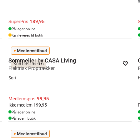
f
SuperPris
189,95
På lager online
Kan leveres til butik
Medlemstilbud
Sommelier by CASA Living
Kun hos Imerco
Elektrisk Proptrækker
Sort
H
Medlemspris
99,95
Ikke medlem
P
199,95
På lager online
På lager i butik
Medlemstilbud