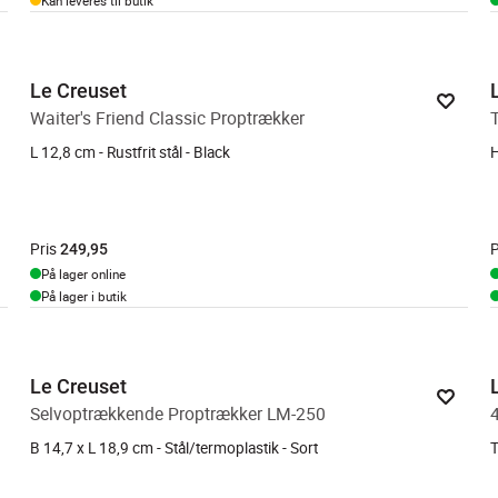
Kan leveres til butik
Le Creuset
Waiter's Friend Classic Proptrækker
L 12,8 cm - Rustfrit stål - Black
H
Pris
P
249,95
På lager online
På lager i butik
Le Creuset
Selvoptrækkende Proptrækker LM-250
B 14,7 x L 18,9 cm - Stål/termoplastik - Sort
T