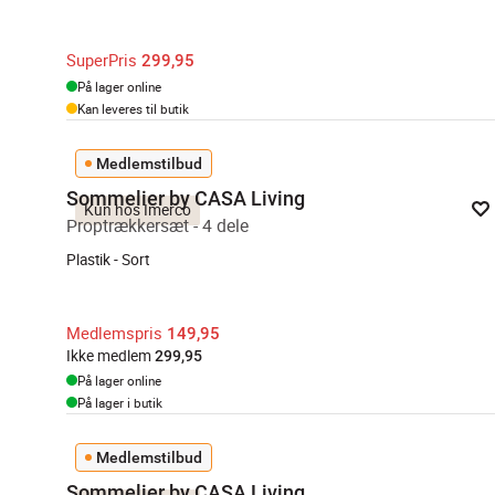
SuperPris
299,95
På lager online
Kan leveres til butik
Medlemstilbud
Sommelier by CASA Living
Kun hos Imerco
Proptrækkersæt - 4 dele
Plastik - Sort
Medlemspris
149,95
Ikke medlem
299,95
På lager online
På lager i butik
Medlemstilbud
Sommelier by CASA Living