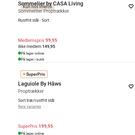
Sommelier by CASA Living
Kun hos Imerco
Sommerlier Proptrækker
Rustfrit stål - Sort
Medlemspris
99,95
Ikke medlem
149,95
På lager online
På lager i butik
SuperPris
Laguiole By Hâws
Proptrækker
Sort træ/rustfrit stål
flere varianter
SuperPris
199,95
På lager online