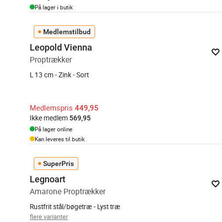
På lager i butik
Medlemstilbud
Leopold Vienna
Proptrækker
L 13 cm - Zink - Sort
Medlemspris
449,95
Ikke medlem
569,95
På lager online
Kan leveres til butik
SuperPris
Legnoart
Amarone Proptrækker
Rustfrit stål/bøgetræ - Lyst træ
flere varianter