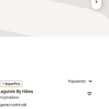
Popularitet
SuperPris
Laguiole By Hâws
Proptrækker
getræ/rustfrit stål