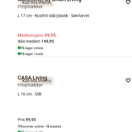
Kun hos Imerco
Proptrækker
L 17 cm - Rustfrit stål/plastik - Sølvfarvet
Medlemspris
99,95
Ikke medlem
149,95
På lager online
På lager i butik
CASA Living
Kun hos Imerco
Proptrækker
L 16 cm - Stål
Pris
99,95
Kommer online - få besked