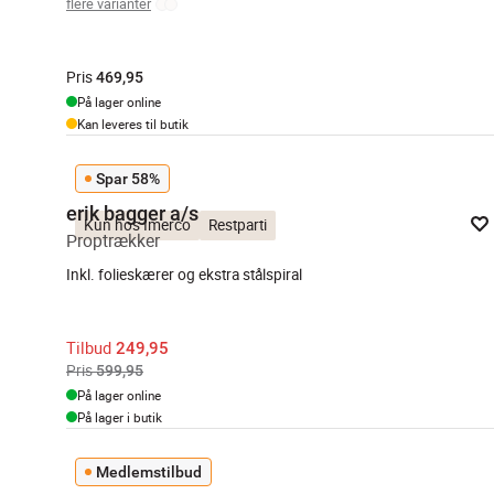
flere varianter
Pris
469,95
På lager online
Kan leveres til butik
Spar 58%
erik bagger a/s
Kun hos Imerco
Restparti
Proptrækker
Inkl. folieskærer og ekstra stålspiral
Tilbud
249,95
Pris
599,95
På lager online
På lager i butik
Medlemstilbud