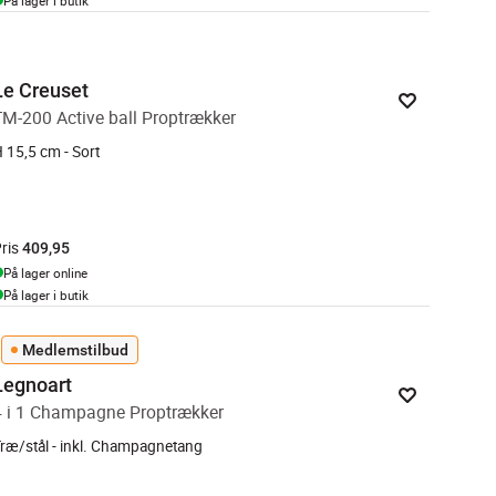
På lager i butik
Le Creuset
TM-200 Active ball Proptrækker
 15,5 cm - Sort
ris
409,95
På lager online
På lager i butik
Medlemstilbud
Legnoart
4 i 1 Champagne Proptrækker
ræ/stål - inkl. Champagnetang