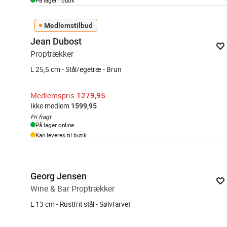
På lager i butik
Medlemstilbud
Jean Dubost
Proptrækker
L 25,5 cm - Stål/egetræ - Brun
Medlemspris
1279,95
Ikke medlem
1599,95
Fri fragt
På lager online
Kan leveres til butik
Georg Jensen
Wine & Bar Proptrækker
L 13 cm - Rustfrit stål - Sølvfarvet