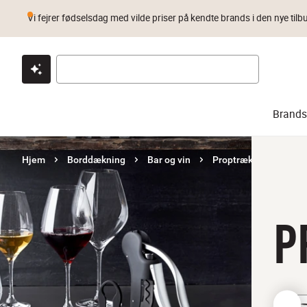
Vi fejrer fødselsdag med vilde priser på kendte brands i den nye tilb
Klik & hent
Byt i 1 år
Prismatch
Brands
Hjem
Borddækning
Bar og vin
Proptrækkere og oplu
P