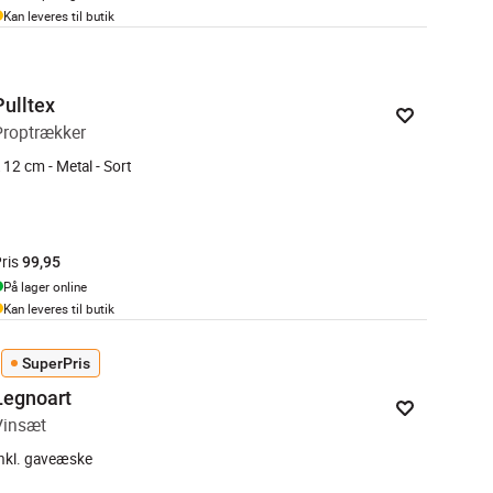
Kan leveres til butik
Pulltex
Proptrækker
 12 cm - Metal - Sort
ris
99,95
På lager online
Kan leveres til butik
SuperPris
Legnoart
Vinsæt
nkl. gaveæske