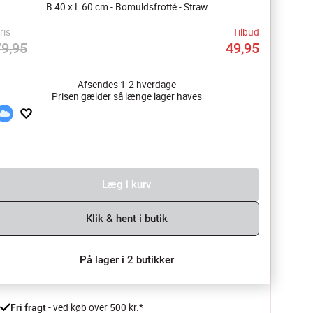
B 40 x L 60 cm - Bomuldsfrotté - Straw
ris
Tilbud
79,95
49,95
Afsendes 1-2 hverdage
Prisen gælder så længe lager haves
Læg i kurv
Klik & hent i butik
På lager i 2 butikker
 - ved køb over 500 kr.*
Fri fragt