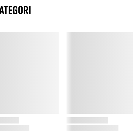
S
ATEGORI
C
S
v
h
S
D
k
b
o
e
t
p
o