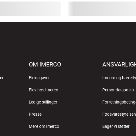
OM IMERCO
ANSVARLIG
er
Firmagaver
Imerco og bæredy
Elev hos Imerco
Persondatapolitik
Ledige stillinger
Forretningsbeting
Presse
Fødevarestyrelsen
Mere om Imerco
Sager vi støtter