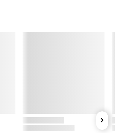
teward Check.

omfort

ödahl Comfort er en serie af ensfarvede håndklæder og 
askeklude, som du let kan kombinere med mønstrede 
åndklæder og vaskeklude.

ödahl

et danske brand Södahl blev grundlagt i 1963 af designer og 
unstner Hans Jürgen Schöbel. Hos Södahl går æstetik og 
rugsværdi hånd i hånd. Oplev køkkenudstyr som forklæder 
g viskestykker, elegante duge og dækkeservietter til bordet, 
ller stilfulde detaljer til badeværelset som sæbedispensere og 
oiletbørster. Sortimentet favner også alt fra pyntepuder og 
laider til sengetøj og juletekstiler, alt sammen i moderne farver 
g mønstre, du kan spejle din stil i.