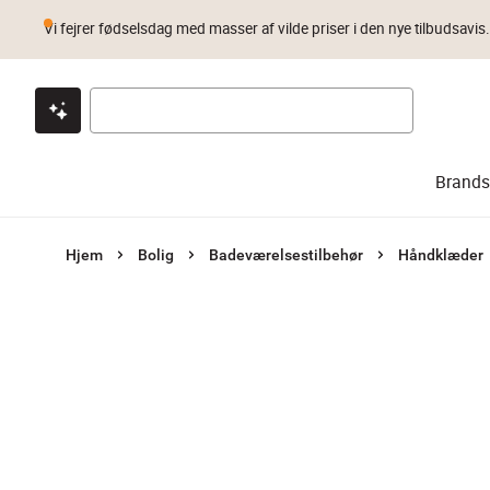
Vi fejrer fødselsdag med masser af vilde priser i den nye tilbudsavis
Klik & hent
Byt i 1 år
Prismatch
Brands
Hjem
Bolig
Badeværelsestilbehør
Håndklæder