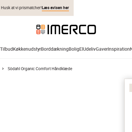
. Husk at vi prismatcher!
Læs avisen her
Tilbud
Køkkenudstyr
Borddækning
Bolig
El
Udeliv
Gaver
Inspiration
Södahl Organic Comfort Håndklæde