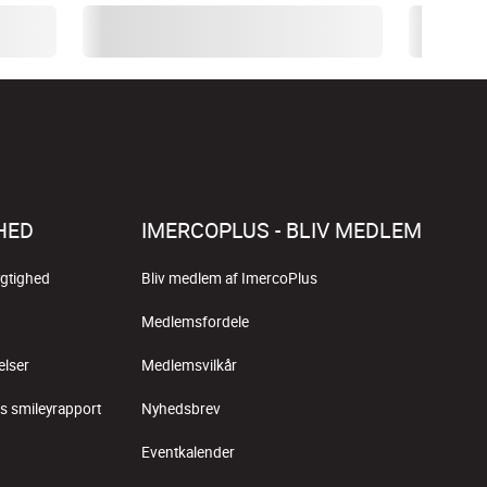
HED
IMERCOPLUS - BLIV MEDLEM
gtighed
Bliv medlem af ImercoPlus
Medlemsfordele
elser
Medlemsvilkår
s smileyrapport
Nyhedsbrev
Eventkalender