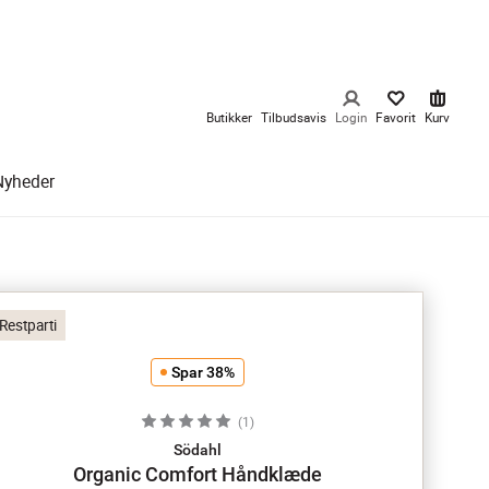
Butikker
Tilbudsavis
Login
Favorit
Kurv
Nyheder
Restparti
Spar 38%
(
1
)
Södahl
Organic Comfort Håndklæde