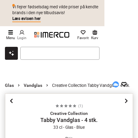
Vi fejrer fødselsdag med vilde priser på kendte
brands i den nye tilbudsavis!
Læs avisen her
Menu
Login
Favorit
Kurv
Klik & hent
Byt i 1 år
Prismatch
Creative Collection Tabby Vandglas - 4 stk.
Glas
Vandglas
(
1
)
Creative Collection
Tabby Vandglas - 4 stk.
33 cl - Glas - Blue