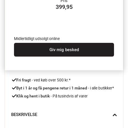
Pris
399,95
Midlertidligt udsolgt online
Giv mig besked
 - ved køb over 500 kr.*
Fri fragt
- i alle butikker*
Byt i 1 år og få pengene retur i 1 måned 
 - På tusindvis af varer
Klik og hent i butik
BESKRIVELSE
Tabby vandglassene fra Creative Collection tilføjer et 