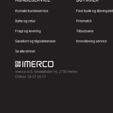
Kontakt kundeservice
Find butik og åbningstid
Bytte og retur
Prismatch
Fragt og levering
Tilbudsavis
Gavekort og tilgodebeviser
Knivslibning service
Se alle emner
Imerco A/S, Smedeholm 16, 2730 Herlev
CVR-nr. 26 57 25 17