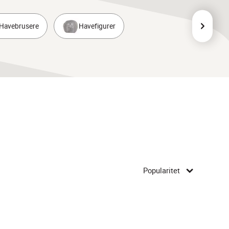
Havebrusere
Havefigurer
Popularitet