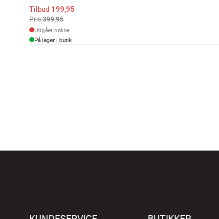
Tilbud
199,95
Pris
399,95
Udgået online
På lager i butik
KUNDESERVICE
BUTIKKER