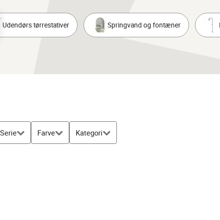
Udendørs tørrestativer
Springvand og fontæner
Serie
Farve
Kategori