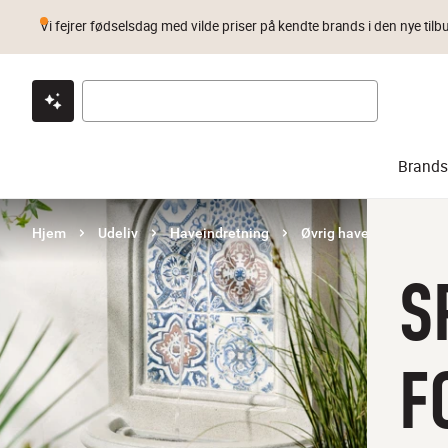
Vi fejrer fødselsdag med vilde priser på kendte brands i den nye tilb
Klik & hent
Byt i 1 år
Prismatch
Brands
Hjem
Udeliv
Haveindretning
Øvrig haveindretning
S
F