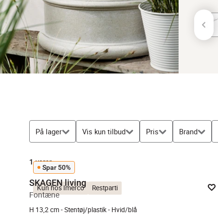
På lager
Vis kun tilbud
Pris
Brand
1
varer
Spar 50%
SKAGEN living
Kun hos Imerco
Restparti
Fontæne
H 13,2 cm - Stentøj/plastik - Hvid/blå