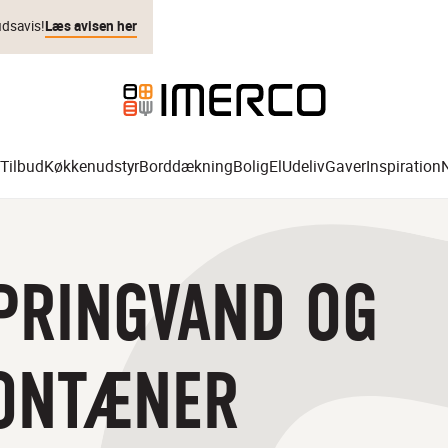
udsavis!
Læs avisen her
Tilbud
Køkkenudstyr
Borddækning
Bolig
El
Udeliv
Gaver
Inspiration
Springvand og fontæner
PRINGVAND OG
ONTÆNER