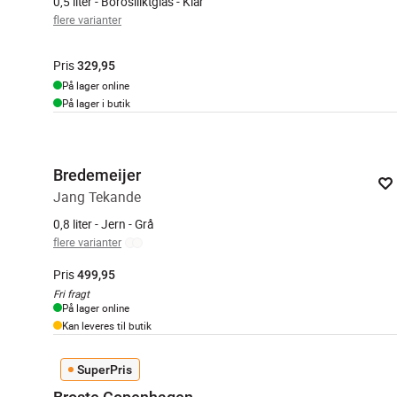
0,5 liter - Borosiliktglas - Klar
flere varianter
Pris
329,95
På lager online
På lager i butik
Bredemeijer
Jang Tekande
0,8 liter - Jern - Grå
flere varianter
Pris
499,95
Fri fragt
På lager online
Kan leveres til butik
SuperPris