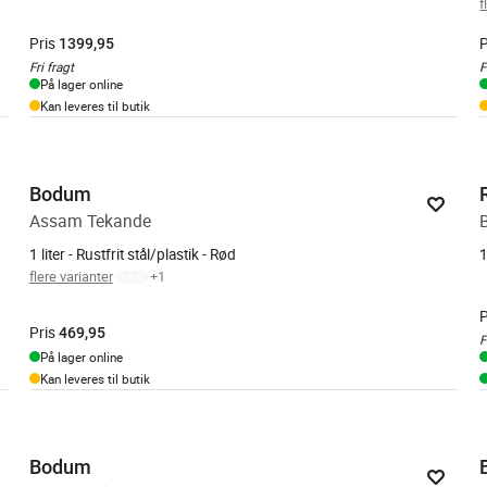
f
Pris
P
1399,95
Fri fragt
F
På lager online
Kan leveres til butik
Bodum
Assam Tekande
1 liter - Rustfrit stål/plastik - Rød
1
flere varianter
+
1
P
Pris
469,95
F
På lager online
Kan leveres til butik
Bodum