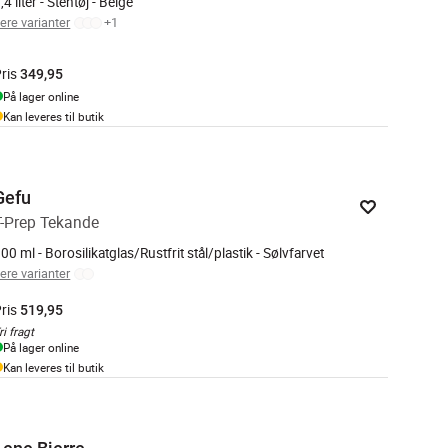
,4 liter - Stentøj - Beige
lere varianter
+
1
ris
349,95
På lager online
Kan leveres til butik
Gefu
T-Prep Tekande
00 ml - Borosilikatglas/Rustfrit stål/plastik - Sølvfarvet
lere varianter
ris
519,95
ri fragt
På lager online
Kan leveres til butik