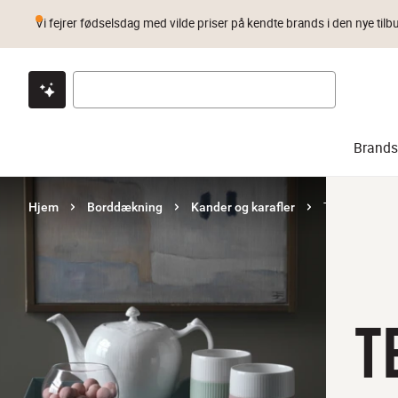
Vi fejrer fødselsdag med vilde priser på kendte brands i den nye tilb
Klik & hent
Byt i 1 år
Prismatch
Brands
Tekander
Hjem
Borddækning
Kander og karafler
T