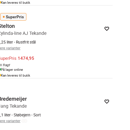
Kan leveres til butik
SuperPris
Stelton
Cylinda-line AJ Tekande
,25 liter - Rustfrit stål
lere varianter
SuperPris
1474,95
ri fragt
På lager online
Kan leveres til butik
Bredemeijer
Jang Tekande
,1 liter - Støbejern - Sort
lere varianter