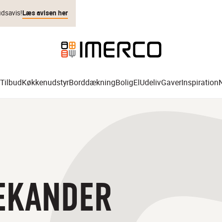
udsavis!
Læs avisen her
Tilbud
Køkkenudstyr
Borddækning
Bolig
El
Udeliv
Gaver
Inspiration
EKANDER