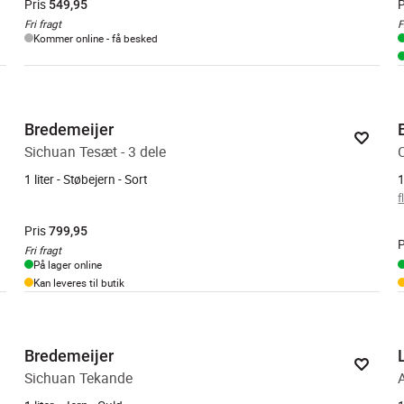
Pris
P
549,95
Fri fragt
F
Kommer online - få besked
Bredemeijer
Sichuan Tesæt - 3 dele
1 liter - Støbejern - Sort
1
f
Pris
799,95
P
Fri fragt
På lager online
Kan leveres til butik
Bredemeijer
Sichuan Tekande