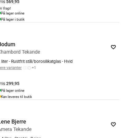
ris
569,95
ri fragt
På lager online
På lager i butik
Bodum
Chambord Tekande
 liter - Rustfrit stål/borosilikatglas - Hvid
lere varianter
+
1
ris
299,95
På lager online
Kan leveres til butik
Lene Bjerre
Amera Tekande