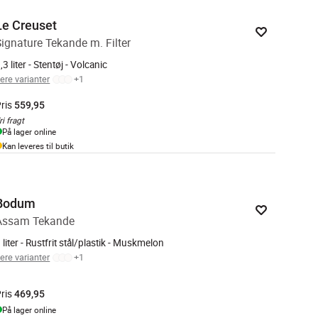
Le Creuset
Signature Tekande m. Filter
,3 liter - Stentøj - Volcanic
lere varianter
+
1
ris
559,95
ri fragt
På lager online
Kan leveres til butik
Bodum
Assam Tekande
 liter - Rustfrit stål/plastik - Muskmelon
lere varianter
+
1
ris
469,95
På lager online