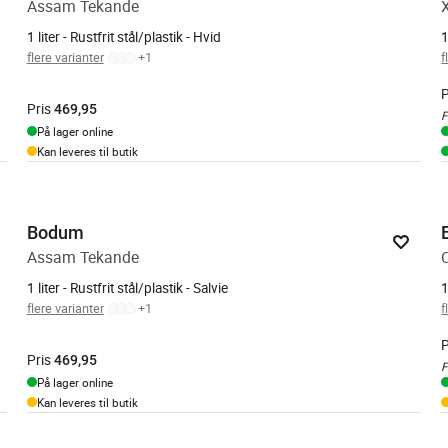
Assam Tekande
1 liter - Rustfrit stål/plastik - Hvid
1
flere varianter
+
1
f
P
Pris
469,95
F
På lager online
Kan leveres til butik
Bodum
Assam Tekande
1 liter - Rustfrit stål/plastik - Salvie
1
flere varianter
+
1
f
P
Pris
469,95
F
På lager online
Kan leveres til butik