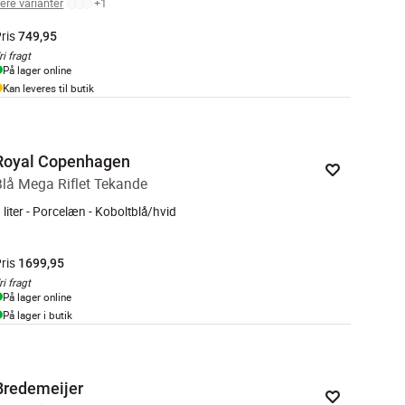
lere varianter
+
1
ris
749,95
ri fragt
På lager online
Kan leveres til butik
Royal Copenhagen
Blå Mega Riflet Tekande
 liter - Porcelæn - Koboltblå/hvid
ris
1699,95
ri fragt
På lager online
På lager i butik
Bredemeijer