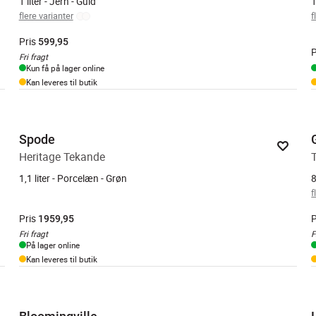
1 liter - Jern - Guld
1
flere varianter
f
Pris
599,95
P
Fri fragt
Kun få på lager online
Kan leveres til butik
Spode
Heritage Tekande
1,1 liter - Porcelæn - Grøn
8
f
Pris
P
1959,95
Fri fragt
F
På lager online
Kan leveres til butik