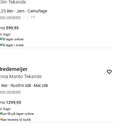
Xilin Tekande
,25 liter - Jern - Camuflage
lere varianter
+
1
ris
599,95
ri fragt
På lager online
På lager i butik
Bredemeijer
Cosy Manto Tekande
 liter - Rustfrit stål - Mat stål
lere varianter
ris
1299,95
ri fragt
Kun få på lager online
Kan leveres til butik