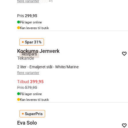
flere varianter
+
1
Pris
299,95
På lager online
Kan leveres til butik
Spar 31%
Kockums Jernverk
Restparti
Tekande
2 liter - Emaljeret stål - White/Marine
flere varianter
Tilbud
399,95
Pris
579,95
På lager online
Kan leveres til butik
SuperPris
Eva Solo