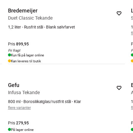
Bredemeijer
Duet Classic Tekande
1,2 liter - Rusfrit stål - Blank sølvfarvet
1
f
Pris
P
899,95
Fri fragt
F
Kun få på lager online
Kan leveres til butik
Gefu
Infusa Tekande
800 ml - Borosilikatglas/rustfrit stål - Klar
1
flere varianter
f
Pris
P
279,95
På lager online