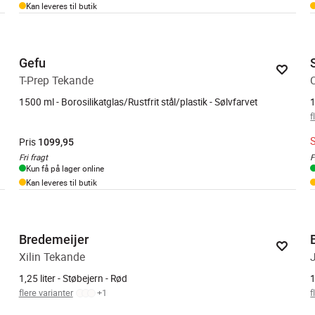
Kan leveres til butik
Gefu
T-Prep Tekande
1500 ml - Borosilikatglas/Rustfrit stål/plastik - Sølvfarvet
1
f
Pris
1099,95
Fri fragt
F
Kun få på lager online
Kan leveres til butik
Bredemeijer
Xilin Tekande
1,25 liter - Støbejern - Rød
1
flere varianter
+
1
f