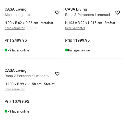
CASA Living
CASA Living
Alba Loungestol
Rana 3-Personers Lænestol
H 90 x B 62 x D 86 cm - Metal/stof - Dusty Rose
H 103 x B 99 x L 215 cm - Stof/stål - Grå
flere varianter
+
1
flere varianter
Pris
Pris
2499,95
11999,95
På lager online
På lager online
CASA Living
Rana 2-Personers Lænestol
H 103 x B 99 x L 158 cm - Stof/stol - Grå
flere varianter
Pris
10799,95
På lager online