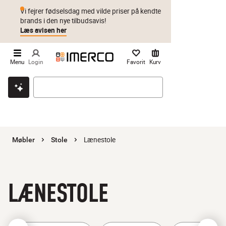
Vi fejrer fødselsdag med vilde priser på kendte
brands i den nye tilbudsavis!
Læs avisen her
Menu
Login
Favorit
Kurv
Klik & hent
Byt i 1 år
Prismatch
Lænestole
Møbler
Stole
LÆNESTOLE