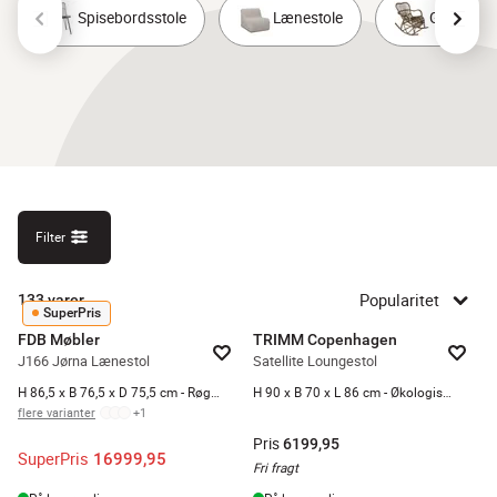
Spisebordsstole
Lænestole
Gyngestol
Filter
Popularitet
133
varer
SuperPris
FDB Møbler
TRIMM Copenhagen
J166 Jørna Lænestol
Satellite Loungestol
H 86,5 x B 76,5 x D 75,5 cm - Røget egetræ/læder - Cognac/røget
H 90 x B 70 x L 86 cm - Økologisk bomuld - Natur
flere varianter
+
1
Pris
6199,95
SuperPris
16999,95
Fri fragt