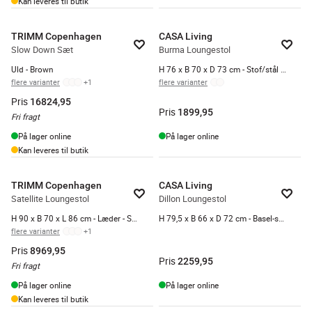
Kan leveres til butik
TRIMM Copenhagen
CASA Living
Slow Down Sæt
Burma Loungestol
Uld - Brown
H 76 x B 70 x D 73 cm - Stof/stål - Beige
flere varianter
+
1
flere varianter
Pris
16824,95
Pris
1899,95
Fri fragt
På lager online
På lager online
Kan leveres til butik
TRIMM Copenhagen
CASA Living
Satellite Loungestol
Dillon Loungestol
H 90 x B 70 x L 86 cm - Læder - Sort
H 79,5 x B 66 x D 72 cm - Basel-stof/stål - Beige
flere varianter
+
1
Pris
8969,95
Pris
2259,95
Fri fragt
På lager online
På lager online
Kan leveres til butik