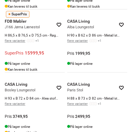
På lager online
På lager online
Kan leveres til butik
Kan leveres til butik
SuperPris
FDB Møbler
CASA Living
J166 Jørna Lænestol
Alba Loungestol
H 86,5 x B 76,5 x D 75,5 cm - Røget egetræ - Light grey/røget
H 90 x B 62 x D 86 cm - Metal/stof - Mørkegrå
flere varianter
+
1
flere varianter
+
1
SuperPris
15999,95
Pris
1999,95
På lager online
På lager online
Kan leveres til butik
CASA Living
CASA Living
Bosley Loungestol
Paris Stol
H 93 x B 72 x D 84 cm - Alea stof/stål - Lys beige
H 88 x B 73 x D 82 cm - Metal/stof - Mørkegrå/sort
flere varianter
flere varianter
+
1
Pris
Pris
3749,95
2499,95
På lager online
På lager online