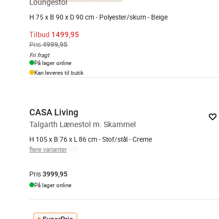
Loungestol
H 75 x B 90 x D 90 cm - Polyester/skum - Beige
Tilbud
1499,95
Pris
4999,95
Fri fragt
På lager online
Kan leveres til butik
CASA Living
Talgarth Lænestol m. Skammel
H 105 x B 76 x L 86 cm - Stof/stål - Creme
flere varianter
Pris
3999,95
På lager online
SuperPris