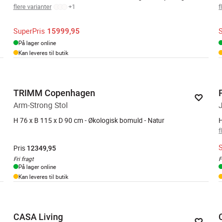
flere varianter
+
1
f
SuperPris
15999,95
På lager online
Kan leveres til butik
TRIMM Copenhagen
Arm-Strong Stol
H 76 x B 115 x D 90 cm - Økologisk bomuld - Natur
H
f
Pris
12349,95
Fri fragt
F
På lager online
Kan leveres til butik
CASA Living