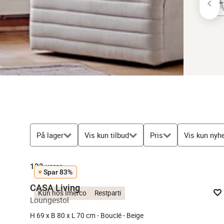
På lager
Vis kun tilbud
Pris
Vis kun nyh
133
varer
Spar 83%
CASA Living
Kun hos Imerco
Restparti
Loungestol
H 69 x B 80 x L 70 cm - Bouclé - Beige