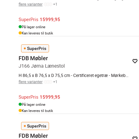
flere varianter
+
1
SuperPris
15999,95
På lager online
Kan leveres til butik
SuperPris
FDB Møbler
J166 Jørna Lænestol
H 86,5 x B 76,5 x D 75,5 cm - Certificeret egetræ - Mørkeblå/natur
flere varianter
+
1
SuperPris
15999,95
På lager online
Kan leveres til butik
SuperPris
FDB Møbler