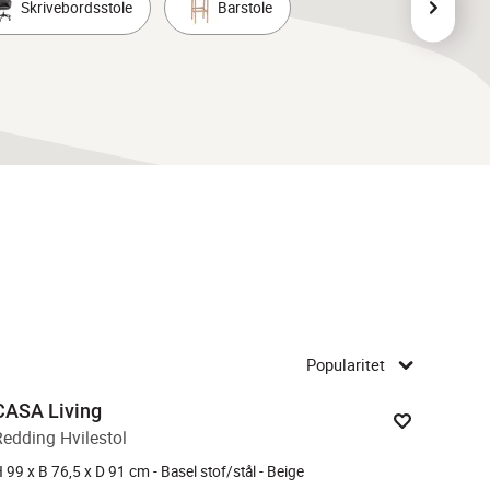
Skrivebordsstole
Barstole
Popularitet
CASA Living
Redding Hvilestol
 99 x B 76,5 x D 91 cm - Basel stof/stål - Beige