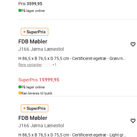
Pris
3599,95
På lager online
SuperPris
FDB Møbler
J166 Jørna Lænestol
H 86,5 x B 76,5 x D 75,5 cm - Certificeret egetræ - Grøn/natur
flere varianter
+
1
SuperPris
15999,95
På lager online
Kan leveres til butik
SuperPris
FDB Møbler
J166 Jørna Lænestol
H 86,5 x B 76,5 x D 75,5 cm - Certificeret egetræ - Light grey/natur