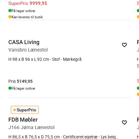
SuperPris
9999,95
På lager online
Kan leveres til butik
CASA Living
Vansbro Lænestol
H 98 x B 96 x L 92 cm - Stof - Mørkegrå
f
Pris
5149,95
På lager online
SuperPris
FDB Møbler
J166 Jørna Lænestol
H 86,5 x B 76,5 x D 75,5 cm - Certificeret egetræ - Lys beige/natur