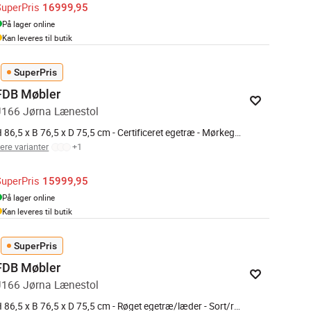
SuperPris
16999,95
På lager online
Kan leveres til butik
SuperPris
FDB Møbler
J166 Jørna Lænestol
H 86,5 x B 76,5 x D 75,5 cm - Certificeret egetræ - Mørkegrå/natur
lere varianter
+
1
SuperPris
15999,95
På lager online
Kan leveres til butik
SuperPris
FDB Møbler
J166 Jørna Lænestol
H 86,5 x B 76,5 x D 75,5 cm - Røget egetræ/læder - Sort/røget