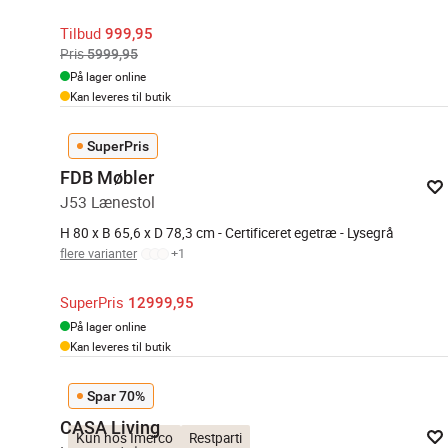
Tilbud
999,95
Pris
5999,95
På lager online
Kan leveres til butik
SuperPris
FDB Møbler
J53 Lænestol
H 80 x B 65,6 x D 78,3 cm - Certificeret egetræ - Lysegrå
flere varianter
+
1
SuperPris
12999,95
På lager online
Kan leveres til butik
Spar 70%
CASA Living
Kun hos Imerco
Restparti