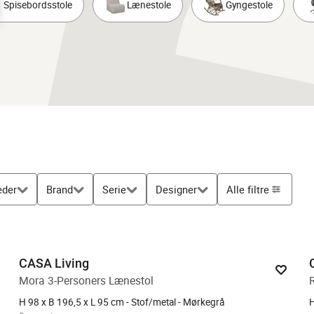
Spisebordsstole
Lænestole
Gyngestole
eder
Brand
Serie
Designer
Alle filtre
CASA Living
Mora 3-Personers Lænestol
H 98 x B 196,5 x L 95 cm - Stof/metal - Mørkegrå
H