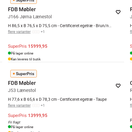
FDB Møbler
J166 Jørna Lænestol
H 86,5 x B 76,5 x D 75,5 cm - Certificeret egetræ - Brun/natur
H
flere varianter
+
1
f
SuperPris
15999,95
På lager online
Kan leveres til butik
SuperPris
FDB Møbler
J53 Lænestol
H 77,6 x B 65,6 x D 78,3 cm - Certificeret egetræ - Taupe
H
flere varianter
+
1
f
SuperPris
13999,95
P
Fri fragt
På lager online