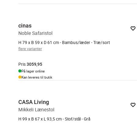
cinas
Noble Safaristol
H 79 x B 59 x D 61 cm - Bambus/læder - Træ/sort
flere varianter
Pris
3059,95
På lager online
Kan leveres til butik
CASA Living
Mikkeli Lænestol
H 99 x B 67 x L 93,5 cm - Stof/stål - Grå