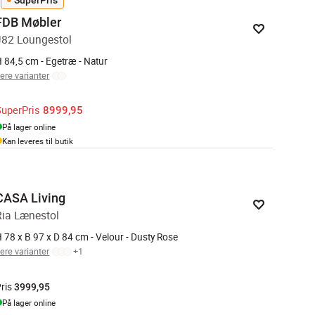
FDB Møbler
J82 Loungestol
 84,5 cm - Egetræ - Natur
lere varianter
SuperPris
8999,95
På lager online
Kan leveres til butik
CASA Living
Ria Lænestol
 78 x B 97 x D 84 cm - Velour - Dusty Rose
lere varianter
+
1
ris
3999,95
På lager online