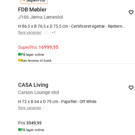
FDB Møbler
J166 Jørna Lænestol
H 86,5 x B 76,5 x D 75,5 cm - Certificeret egetræ - Rødtern/natur
flere varianter
+
1
SuperPris
16999,95
På lager online
Kan leveres til butik
CASA Living
Carson Lounge stol
H 72 x B 64 x D 79 cm - Papirflet - Off White
flere varianter
Pris
3549,95
På lager online