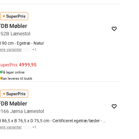
SuperPris
FDB Møbler
J52B Lænestol
 90 cm - Egetræ - Natur
lere varianter
+
1
SuperPris
4999,95
På lager online
Kan leveres til butik
SuperPris
FDB Møbler
J166 Jørna Lænestol
H 86,5 x B 76,5 x D 75,5 cm - Certificeret egetræ/læder - Sort/natur
lere varianter
+
1