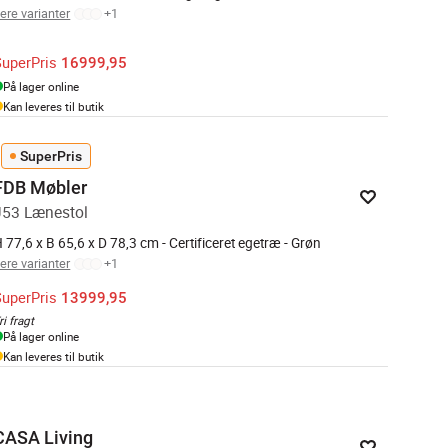
lere varianter
+
1
SuperPris
16999,95
På lager online
Kan leveres til butik
SuperPris
FDB Møbler
J53 Lænestol
 77,6 x B 65,6 x D 78,3 cm - Certificeret egetræ - Grøn
lere varianter
+
1
SuperPris
13999,95
ri fragt
På lager online
Kan leveres til butik
CASA Living