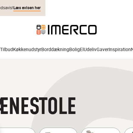
udsavis!
Læs avisen her
Tilbud
Køkkenudstyr
Borddækning
Bolig
El
Udeliv
Gaver
Inspiration
ÆNESTOLE