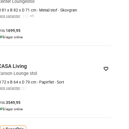
Center Loungestol
 81 x B 82 x D 71 cm - Metal/stof - Skovgrøn
lere varianter
+
1
ris
1699,95
På lager online
CASA Living
Carson Lounge stol
 72 x B 64 x D 79 cm - Papirflet - Sort
lere varianter
ris
3549,95
På lager online
SuperPris