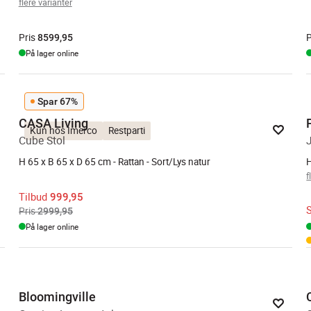
flere varianter
Pris
P
8599,95
På lager online
Spar 67%
CASA Living
Kun hos Imerco
Restparti
Cube Stol
H 65 x B 65 x D 65 cm - Rattan - Sort/Lys natur
f
Tilbud
999,95
Pris
2999,95
På lager online
Bloomingville