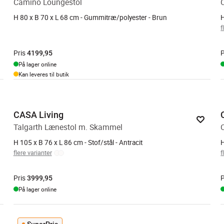
Camino Loungestol
H 80 x B 70 x L 68 cm - Gummitræ/polyester - Brun
H
f
Pris
P
4199,95
På lager online
Kan leveres til butik
CASA Living
Talgarth Lænestol m. Skammel
H 105 x B 76 x L 86 cm - Stof/stål - Antracit
H
flere varianter
f
Pris
P
3999,95
På lager online
SuperPris