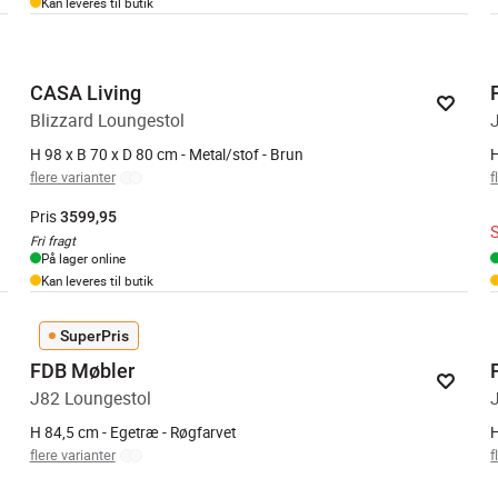
Kan leveres til butik
CASA Living
Blizzard Loungestol
H 98 x B 70 x D 80 cm - Metal/stof - Brun
H
flere varianter
f
Pris
3599,95
Fri fragt
På lager online
Kan leveres til butik
SuperPris
FDB Møbler
J82 Loungestol
H 84,5 cm - Egetræ - Røgfarvet
flere varianter
f