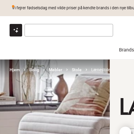
Vi fejrer fødselsdag med vilde priser på kendte brands i den nye tilb
Klik & hent
Byt i 1 år
Prismatch
Brands
Lænestole
Hjem
Bolig
Møbler
Stole
L