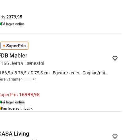
ris
2379,95
På lager online
SuperPris
FDB Møbler
J166 Jørna Lænestol
H 86,5 x B 76,5 x D 75,5 cm - Egetræ/læder - Cognac/natur
lere varianter
+
1
SuperPris
16999,95
På lager online
Kan leveres til butik
CASA Living