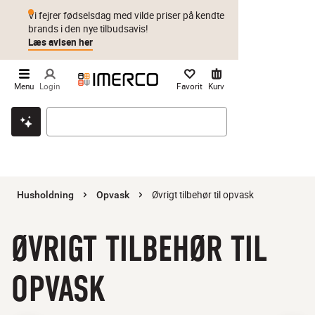
Vi fejrer fødselsdag med vilde priser på kendte
brands i den nye tilbudsavis!
Læs avisen her
Menu
Login
Favorit
Kurv
Klik & hent
Byt i 1 år
Prismatch
Øvrigt tilbehør til opvask
Husholdning
Opvask
ØVRIGT TILBEHØR TIL
OPVASK