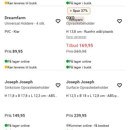
Kan leveres til butik
På lager i butik
Spar 37%
Dreamfarm
OXO
Restparti
Universal Holdere - 4 stk.
Opvaskebeholder
PVC - Klar
H 13,8 cm - Rustfrit stål/plastik
flere varianter
Tilbud
169,95
Pris
Pris
89,95
269,95
På lager online
På lager online
Kan leveres til butik
På lager i butik
Joseph Joseph
Joseph Joseph
Sinkstore Opvaskebeholder
Surface Opvaskebeholder
H 11,8 x B 17,8 x L 12,3 cm - ABS-plastik - Anthracite
H 12,5 x B 18 x L 12,8 cm - ABS-plastik - Light Stone
Pris
Pris
149,95
239,95
På lager online
Kommer online - få besked