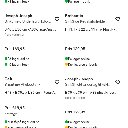
På lager i butik
På lager i butik
Joseph Joseph
Brabantia
SinkShield Underlag til køkkenvask
SinkSide Redskabsholder
B 40 x L 30 cm - ABS-plastik/rustfrit stål - Anthracite
H 13,4 x B 22 x L 11 cm - Plastik - Dark grey
flere varianter
Pris
Pris
169,95
139,95
På lager online
På lager online
På lager i butik
Kan leveres til butik
Gefu
Joseph Joseph
Smartline Afløbsstativ
SinkShield Underlag til køkkenvask
H 18 x B 30,5 x L 36 cm - Plastik/rustfrit stål - Sort
B 30 x L 30 cm - ABS-plastik/rustfrit stål - Anthracite
flere varianter
Pris
619,95
Pris
129,95
Fri fragt
Kun få på lager online
På lager online
Kan leveres til butik
Kan leveres til butik