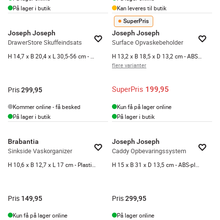
På lager i butik
Kan leveres til butik
SuperPris
Joseph Joseph
Joseph Joseph
DrawerStore Skuffeindsats
Surface Opvaskebeholder
H 14,7 x B 20,4 x L 30,5-56 cm - Grå
H 13,2 x B 18,5 x D 13,2 cm - ABS-plastik/rustfrit stål/termoplast - Grå
flere varianter
SuperPris
199,95
Pris
299,95
Kommer online - få besked
Kun få på lager online
På lager i butik
På lager i butik
Brabantia
Joseph Joseph
Sinkside Vaskorganizer
Caddy Opbevaringssystem
H 10,6 x B 12,7 x L 17 cm - Plastik - Soft beige
H 15 x B 31 x D 13,5 cm - ABS-plastik/silikone - Grå/lys grå
Pris
Pris
149,95
299,95
Kun få på lager online
På lager online