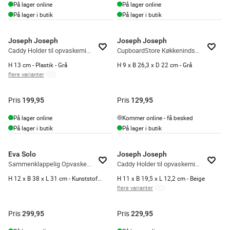
På lager online
På lager online
På lager i butik
På lager i butik
Joseph Joseph
Joseph Joseph
Caddy Holder til opvaskemiddel og -børste
CupboardStore Køkkenindsats
H 13 cm - Plastik - Grå
H 9 x B 26,3 x D 22 cm - Grå
flere varianter
Pris
Pris
199,95
129,95
På lager online
Kommer online - få besked
På lager i butik
På lager i butik
Eva Solo
Joseph Joseph
Sammenklappelig Opvaskebalje
Caddy Holder til opvaskemiddel og -børste
H 12 x B 38 x L 31 cm - Kunststof/gummi - Sort
H 11 x B 19,5 x L 12,2 cm - Beige
flere varianter
Pris
Pris
299,95
229,95