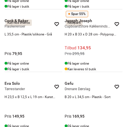
På lager online
På lager online
På lager i butik
På lager i butik
Spar 55%
Cook & Baker
Joseph Joseph
Kun hos Imerco
Restparti
Flaskerenser
CupboardStore Køkkenindsats
L 35,5 cm - Plastik/silikone - Grå
H 20 x B 33 x D 28 cm - Polypropylen/silikone - Grå
Tilbud
134,95
Pris
Pris
79,95
299,95
På lager online
På lager online
På lager i butik
Kan leveres til butik
Eva Solo
Gefu
Tørrestander
Drenare Dørslag
H 23,5 x B 12,5 x L 19 cm - Kunststof - Elephant grey
B 20 x L 34,5 cm - Plastik - Sort
Pris
Pris
149,95
169,95
På lager online
På lager online