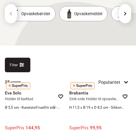
Opvaskebørster
Opvaskemiddel
Opvas
Filter
Popularitet
25
varer
SuperPris
SuperPris
Eva Solo
Brabantia
Holder til karklud
Sink-side Holder til opvaskemiddel- og børste
Ø 5,5 cm - Kunststof/rustfrit stål - Sort/stål
H 11,5 x B 19 x D 8,5 cm - Silikone - Grå
SuperPris
SuperPris
144,95
99,95