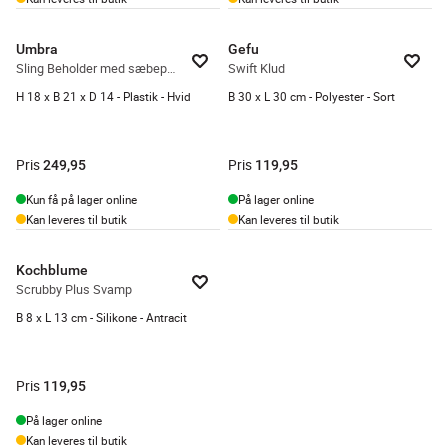
Umbra
Gefu
Sling Beholder med sæbepumpe
Swift Klud
H 18 x B 21 x D 14 - Plastik - Hvid
B 30 x L 30 cm - Polyester - Sort
Pris
Pris
249,95
119,95
Kun få på lager online
På lager online
Kan leveres til butik
Kan leveres til butik
Kochblume
Scrubby Plus Svamp
B 8 x L 13 cm - Silikone - Antracit
Pris
119,95
På lager online
Kan leveres til butik